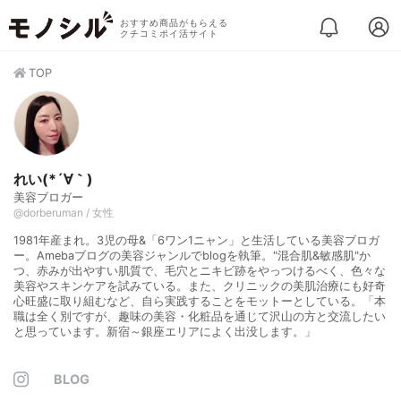
おすすめ商品がもらえる
クチコミポイ活サイト
TOP
れい(*´∀｀)
美容ブロガー
@dorberuman / 女性
1981年産まれ。3児の母&「6ワン1ニャン」と生活している美容ブロガ
ー。Amebaブログの美容ジャンルでblogを執筆。"混合肌&敏感肌"か
つ、赤みが出やすい肌質で、毛穴とニキビ跡をやっつけるべく、色々な
美容やスキンケアを試みている。また、クリニックの美肌治療にも好奇
心旺盛に取り組むなど、自ら実践することをモットーとしている。「本
職は全く別ですが、趣味の美容・化粧品を通じて沢山の方と交流したい
と思っています。新宿～銀座エリアによく出没します。」
BLOG