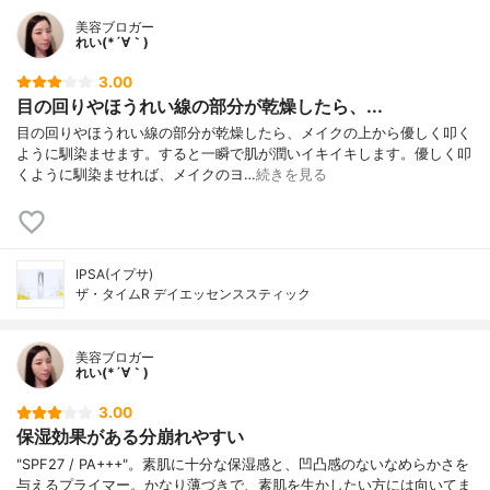
美容ブロガー
れい(*´∀｀)
3.00
目の回りやほうれい線の部分が乾燥したら、...
目の回りやほうれい線の部分が乾燥したら、メイクの上から優しく叩く
ように馴染ませます。すると一瞬で肌が潤いイキイキします。優しく叩
くように馴染ませれば、メイクのヨ…
続きを見る
IPSA(イプサ)
ザ・タイムR デイエッセンススティック
美容ブロガー
れい(*´∀｀)
3.00
保湿効果がある分崩れやすい
"SPF27 / PA+++"。素肌に十分な保湿感と、凹凸感のないなめらかさを
与えるプライマー。かなり薄づきで、素肌を生かしたい方には向いてま