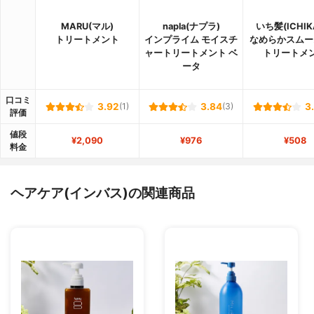
MARU(マル)
napla(ナプラ)
いち髪(ICHIK
トリートメント
インプライム モイスチ
なめらかスムー
ャートリートメント ベ
トリートメ
ータ
口コミ
3.92
(1)
3.84
(3)
3
評価
値段
¥2,090
¥976
¥508
料金
ヘアケア(インバス)の関連商品