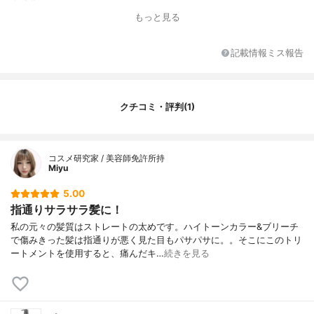
全成分
水、セテアリルアルコール、ジメチコン、
もっと見る
グリセリン、べヘントリモニウムクロリ
ド、EDTA-2Na、アミノエチルアミノプロ
ピルジメチコン、アモジメチコン、アルギ
記載情報ミス報告
ニン、イソアルキル（C10-40）アミドプロ
ピルエチルジモニウムエトサルフェート、
イソプロパノール、酒石酸、（水添ヒマシ
油/セバシン酸）コポリマー、セタノール、
クチコミ・評判(1)
セテアレス-7、セテアレス-25、セテス-1
3、ヒドロキエチルシセルロース、フェノキ
シエタノール、ベヘントリモニウムエトサ
ルフェート、マカデミア種子油、マカデミ
コスメ研究家 / 美容師免許所持
アナッツ脂肪酸フィトステリル、ラノリ
Miyu
ン、香料
5.00
指通りサラサラ髪に！
私の元々の髪質はストレートの太めです。ハイトーンカラー&ブリーチ
で傷みきった髪は指通りが悪く見た目もパサパサに。。そこにこのトリ
ートメントを使用すると、痛んだキ…
続きを見る