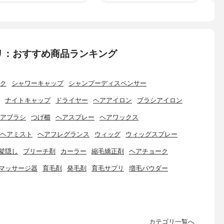
リ：おすすめ商品ランキング
ク
シャワーキャップ
シャンプーディスペンサー
ナイトキャップ
ドライヤー
ヘアアイロン
ブラシアイロン
アブラシ
つげ櫛
ヘアスプレー
ヘアワックス
ヘアミスト
ヘアフレグランス
ウィッグ
ウィッグスプレー
髪隠し
ブリーチ剤
カーラー
縮毛矯正剤
ヘアチョーク
マッサージ器
育毛剤
発毛剤
育毛サプリ
増毛パウダー
カテゴリ一覧へ