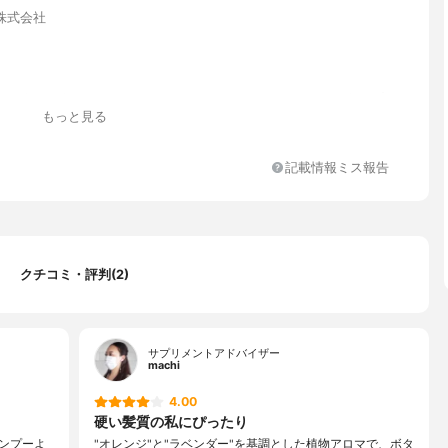
株式会社
ペンタシロキサン、ＢＧ、セテアリルアルコール、ステアロキシプ
もっと見る
モニウムクロリド、エチルヘキサン酸セチル、ジメチコン、ペンチ
ール、加水分解コラーゲン、セラミドＮＰ、アセチルヒアルロン酸
ルロン酸Ｎａ、加水分解ヒアルロン酸、ヒアルロン酸クロスポリマ
記載情報ミス報告
溶性コラーゲン、サクシノイルアテロコラーゲン、トウキンセンカ
キュウリ果実エキス、アルガニアスピノサ核油、オリーブ果実油、
エキス、カミツレ花エキス、セイヨウオトギリソウ花／葉／茎エキ
エキス、フユボダイジュ花エキス、ヤグルマギク花エキス、ローマ
エキス、ユズ果実エキス、カンゾウ根エキス、チャ葉エキス、ヒメ
ス、ラベンダー花エキス、ユキノシタエキス、ローズマリー葉エキ
クチコミ・評判(2)
リンオレンジ果皮エキス、オウゴン根エキス、イタドリ根エキス、
ノ葉エキス、ツボクサエキス、ノイバラ果実エキス、イザヨイバラ
ーマカミツレ花油、オレンジ油、ラベンダー油、ティーツリー葉
、グリチルリチン酸２Ｋ、ベタイン、パルミチン酸アスコルビルリ
サプリメントアドバイザー
、リン酸アスコルビルＭｇ、アスコルビルグルコシド、テトラヘキ
machi
酸アスコルビル、エチドロン酸、トコフェロール、クエン酸、セタ
4.00
テアリルアルコール、フェノキシエタノール、ジメチコノール
硬い髪質の私にぴったり
ンプーよ
"オレンジ"と"ラベンダー"を基調とした植物アロマで、ボタ