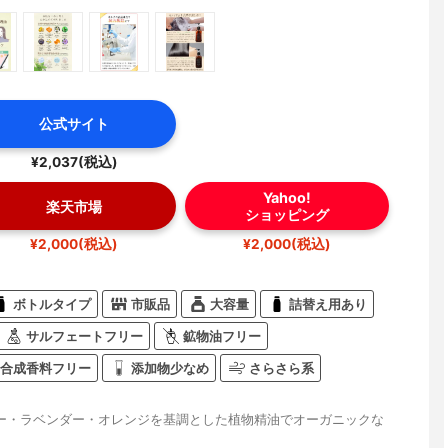
公式サイト
¥2,037(税込)
Yahoo!
楽天市場
ショッピング
¥2,000(税込)
¥2,000(税込)
ボトルタイプ
市販品
大容量
詰替え用あり
サルフェートフリー
鉱物油フリー
合成香料フリー
添加物少なめ
さらさら系
ー・ラベンダー・オレンジを基調とした植物精油でオーガニックな