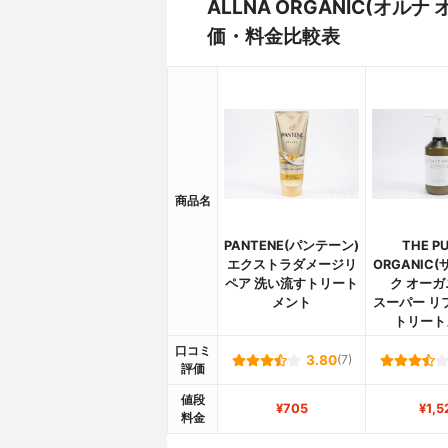
ALLNA ORGANIC(オ
価・料金比較表
商品名
PANTENE(パンテーン)
THE PU
エクストラダメージリ
ORGANIC
ペア 洗い流すトリート
ク オーガ
メント
スーパー リ
トリート
口コミ
3.80
(7)
評価
値段
¥705
¥1,5
料金