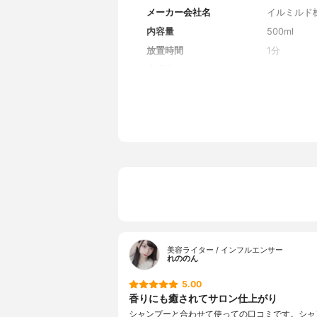
メーカー会社名
イルミルド
内容量
500ml
放置時間
1分
全成分
水、シクロ
ロピルトリ
レングリコ
Ｎａ、ヒア
ーＮａ、水
花エキス、
アルテア根
ス、ボタン
カミツレ花
フウロエキ
ス、マンダ
ソメイヨシ
エキス、ロ
油、シア脂
美容ライター / インフルエンサー
ン酸３Ｎａ
れののん
シルデカン
5.00
ノール、ス
香りにも癒されてサロン仕上がり
シャンプーと合わせて使っての口コミです。シャ