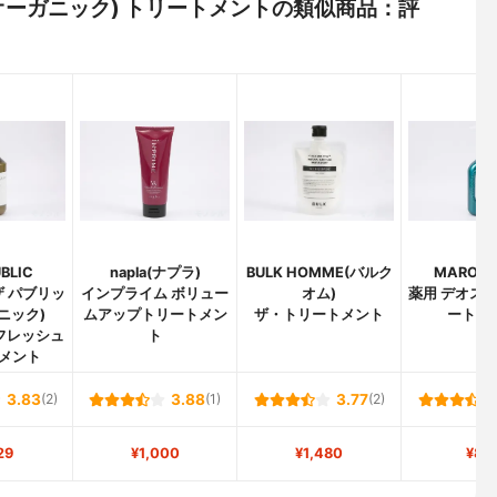
ルナ オーガニック) トリートメントの類似商品：評
BLIC
napla(ナプラ)
BULK HOMME(バルク
MARO(
(ザ パブリッ
インプライム ボリュー
オム)
薬用 デオスカ
ニック)
ムアップトリートメン
ザ・トリートメント
ートメ
フレッシュ
ト
メント
3.83
(2)
3.88
(1)
3.77
(2)
29
¥1,000
¥1,480
¥85