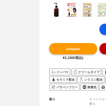
Amazon
¥2,200(税込)
インバス
クリームタイプ
セラミド配合
シリコン配合
パラベンフリー
無着色
香り
ティーツリ
香り