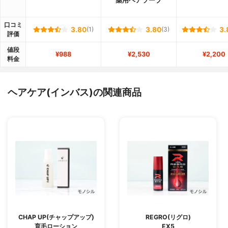
薬用ヘアソープ
口コミ
3.80
(1)
3.80
(3)
3.
評価
値段
¥988
¥2,530
¥2,200
料金
ヘアケア(インバス)の関連商品
CHAP UP(チャップアップ)
REGRO(リグロ)
育毛ローション
EX5