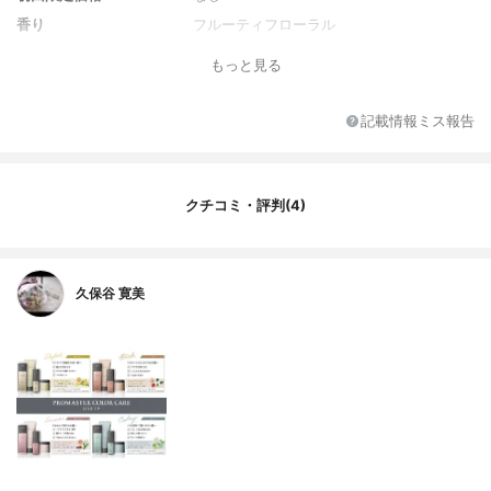
香り
フルーティフローラル
全成分
水、コカミドプロピルベタイン、ラウロイ
もっと見る
ルメチルアラニンNa、DPG、ココイルグル
タミン酸TEA、ラウリルベタイン、セテア
レス-60ミリスチルグリコール、ラウレス-4
記載情報ミス報告
カルボン酸Na、ココイルメチルタウリンN
a、BG、EDTA-2Na、アセチルグルコサミ
ン、アルギニン、安息香酸Na、エタノー
ル、酒石酸、タウリン、テアニン、ビワ葉
クチコミ・評判(4)
エキス、フェノキシエタノール、ポリクオ
タニウム-10、ポリクオタニウム-49、ポリ
クオタニウム-50、ポリグリセリル-3ジシロ
キサンジメチコン、ヤシ油脂肪酸PEG-7グ
久保谷 寛美
リセリル、ラウリン酸ポリグリセリル-10、
香料