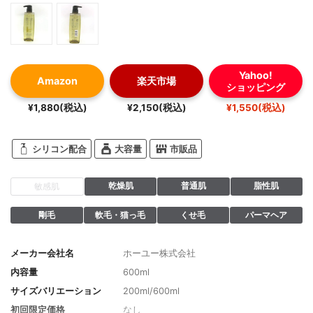
Yahoo!
Amazon
楽天市場
ショッピング
¥1,880(税込)
¥2,150(税込)
¥1,550(税込)
シリコン配合
大容量
市販品
乾燥肌
普通肌
脂性肌
敏感肌
剛毛
軟毛・猫っ毛
くせ毛
パーマヘア
メーカー会社名
ホーユー株式会社
内容量
600ml
サイズバリエーション
200ml/600ml
初回限定価格
なし