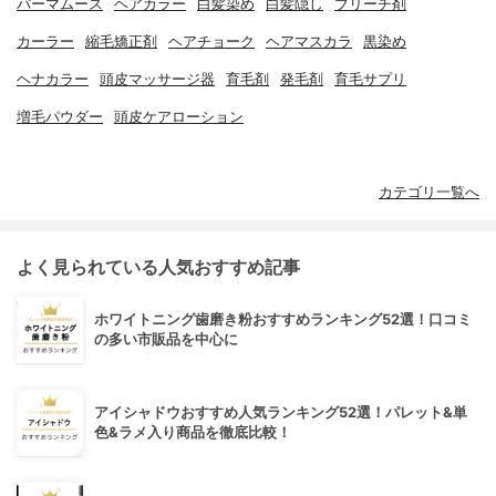
パーマムース
ヘアカラー
白髪染め
白髪隠し
ブリーチ剤
カーラー
縮毛矯正剤
ヘアチョーク
ヘアマスカラ
黒染め
ヘナカラー
頭皮マッサージ器
育毛剤
発毛剤
育毛サプリ
増毛パウダー
頭皮ケアローション
カテゴリ一覧へ
よく見られている人気おすすめ記事
ホワイトニング歯磨き粉おすすめランキング52選！口コミ
の多い市販品を中心に
アイシャドウおすすめ人気ランキング52選！パレット&単
色&ラメ入り商品を徹底比較！