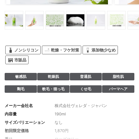
ノンシリコン
乾燥・フケ対策
添加物少なめ
市販品
敏感肌
乾燥肌
普通肌
脂性肌
剛毛
軟毛・猫っ毛
くせ毛
パーマヘア
メーカー会社名
株式会社ヴェレダ・ジャパン
内容量
190ml
サイズバリエーション
なし
初回限定価格
1,870円