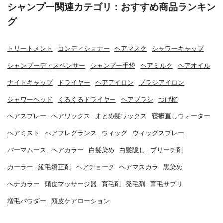
シャンプー関連カテゴリ：おすすめ商品ランキン
グ
トリートメント
コンディショナー
ヘアマスク
シャワーキャップ
シャンプーディスペンサー
シャンプー手袋
ヘアミルク
ヘアオイル
ナイトキャップ
ドライヤー
ヘアアイロン
ブラシアイロン
シャワーヘッド
くるくるドライヤー
ヘアブラシ
つげ櫛
ヘアスプレー
ヘアワックス
まとめ髪ワックス
寝癖直しウォーター
ヘアミスト
ヘアフレグランス
ウィッグ
ウィッグスプレー
パーマムース
ヘアカラー
白髪染め
白髪隠し
ブリーチ剤
カーラー
縮毛矯正剤
ヘアチョーク
ヘアマスカラ
黒染め
ヘナカラー
頭皮マッサージ器
育毛剤
発毛剤
育毛サプリ
増毛パウダー
頭皮ケアローション