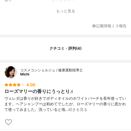
香り
ローズマリー
全成分
水、ココイルグルタミン酸2Na、ヤシ油ア
もっと見る
ルキルグルコシドクエン酸2Na、ラウロイ
ルカラスムギアミノ酸Na、エタノール、グ
リセリン、香料、キサンタンガム、コムギ
記載情報ミス報告
胚芽油、セージ葉エキス、ナギイカダ根エ
キス、サンシキスミレエキス、カプリル酸
グリセリル、ラウロイル乳酸Na、PCA-N
a、乳酸、ココイルグルタミン酸Na、ラウ
クチコミ・評判(4)
リン酸スクロース、PCAオレイン酸グリセ
リル、アルギニン、フィチン酸Na
コスメコンシェルジュ / 健康運動指導士
Michi
4.00
ローズマリーの香りにうっとり♬
ヴェレダは香りが好きでボディオイルのホワイトバーチを長年使ってい
ます。ヘアシャンプーは初めてでしたが、ローズマリーの香りに惹かれ
て使ってみました。洗っていると地…
続きを見る