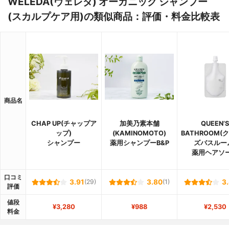
WELEDA(ヴェレダ) オーガニック シャンプー
(スカルプケア用)の類似商品：評価・料金比較表
商品名
CHAP UP(チャップア
加美乃素本舗
QUEEN’S
ップ)
(KAMINOMOTO)
BATHROOM(
シャンプー
薬用シャンプーB&P
ズバスルー
薬用ヘアソ
口コミ
3.91
(29)
3.80
(1)
3
評価
値段
¥3,280
¥988
¥2,530
料金