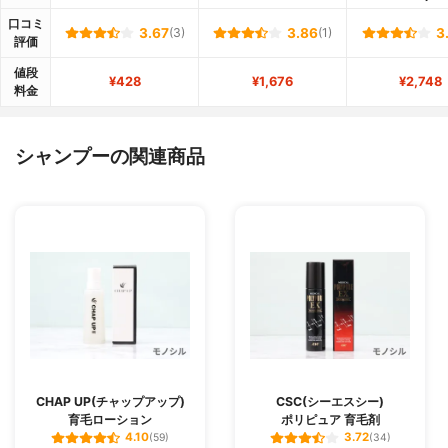
口コミ
3.67
(3)
3.86
(1)
3
評価
値段
¥428
¥1,676
¥2,748
料金
シャンプーの関連商品
CHAP UP(チャップアップ)
CSC(シーエスシー)
育毛ローション
ポリピュア 育毛剤
4.10
3.72
(59)
(34)