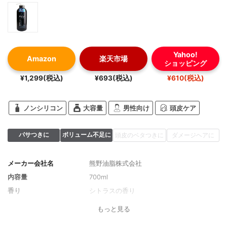
Yahoo!
Amazon
楽天市場
ショッピング
¥1,299(税込)
¥693(税込)
¥610(税込)
ノンシリコン
大容量
男性向け
頭皮ケア
パサつきに
ボリューム不足に
頭皮のベタつきに
ダメージヘアに
メーカー会社名
熊野油脂株式会社
内容量
700ml
香り
シトラスの香り
もっと見る