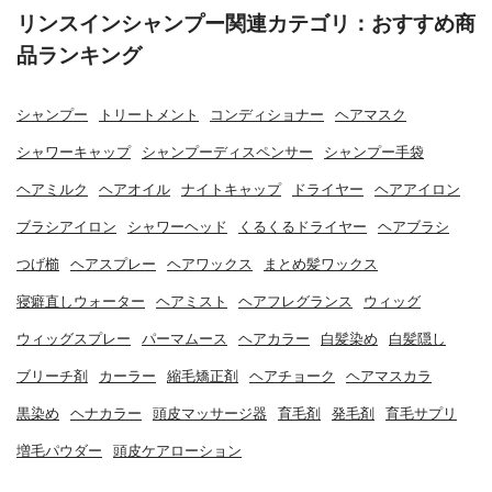
リンスインシャンプー関連カテゴリ：おすすめ商
品ランキング
シャンプー
トリートメント
コンディショナー
ヘアマスク
シャワーキャップ
シャンプーディスペンサー
シャンプー手袋
ヘアミルク
ヘアオイル
ナイトキャップ
ドライヤー
ヘアアイロン
ブラシアイロン
シャワーヘッド
くるくるドライヤー
ヘアブラシ
つげ櫛
ヘアスプレー
ヘアワックス
まとめ髪ワックス
寝癖直しウォーター
ヘアミスト
ヘアフレグランス
ウィッグ
ウィッグスプレー
パーマムース
ヘアカラー
白髪染め
白髪隠し
ブリーチ剤
カーラー
縮毛矯正剤
ヘアチョーク
ヘアマスカラ
黒染め
ヘナカラー
頭皮マッサージ器
育毛剤
発毛剤
育毛サプリ
増毛パウダー
頭皮ケアローション