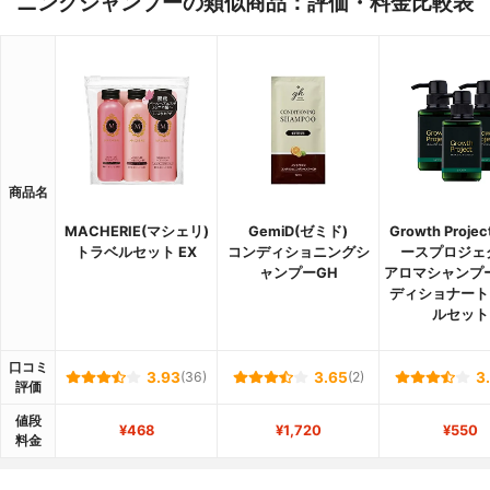
ニングシャンプーの類似商品：評価・料金比較表
商品名
MACHERIE(マシェリ)
GemiD(ゼミド)
Growth Proje
トラベルセット EX
コンディショニングシ
ースプロジェ
ャンプーGH
アロマシャンプ
ディショナート
ルセット
口コミ
3.93
(36)
3.65
(2)
3
評価
値段
¥468
¥1,720
¥550
料金