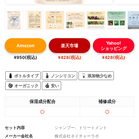
Yahoo!
Amazon
楽天市場
ショッピング
¥950(税込)
¥428(税込)
¥428(税込)
ボトルタイプ
ノンシリコン
添加物少なめ
オーガニック
安い
保湿成分配合
補修成分
セット内容
シャンプー、トリートメント
メーカー会社名
株式会社ネイチャーラボ