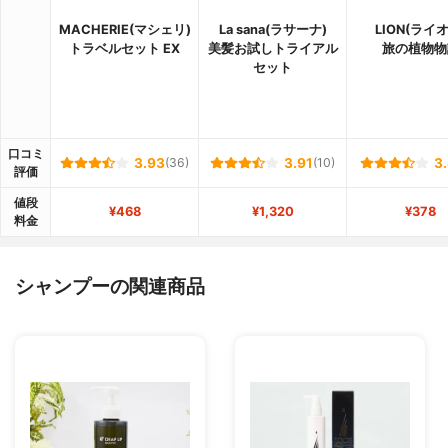
MACHERIE(マシェリ)
La sana(ラサーナ)
LION(ライ
トラベルセット EX
美髪お試しトライアル
旅の植物物
セット
口コミ
3.93
(36)
3.91
(10)
3
評価
値段
¥468
¥1,320
¥378
料金
シャンプーの関連商品