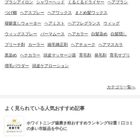
ブラシアイロン
シャワーヘッド
くるくるドライヤー
ヘアブラシ
つげ櫛
ヘアスプレー
ヘアワックス
まとめ髪ワックス
寝癖直しウォーター
ヘアミスト
ヘアフレグランス
ウィッグ
ウィッグスプレー
パーマムース
ヘアカラー
白髪染め
白髪隠し
ブリーチ剤
カーラー
縮毛矯正剤
ヘアチョーク
ヘアマスカラ
黒染め
ヘナカラー
頭皮マッサージ器
育毛剤
発毛剤
育毛サプリ
増毛パウダー
頭皮ケアローション
カテゴリ一覧へ
よく見られている人気おすすめ記事
ホワイトニング歯磨き粉おすすめランキング52選！口コミ
の多い市販品を中心に