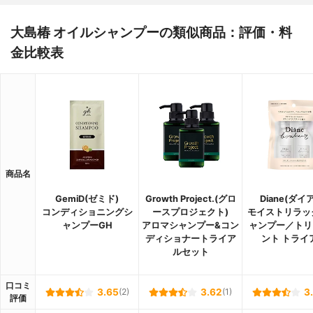
大島椿 オイルシャンプーの類似商品：評価・料
金比較表
商品名
GemiD(ゼミド)
Growth Project.(グロ
Diane(ダイ
コンディショニングシ
ースプロジェクト)
モイストリラッ
ャンプーGH
アロマシャンプー&コン
ャンプー／トリ
ディショナートライア
ント トライ
ルセット
口コミ
3.65
(2)
3.62
(1)
3
評価