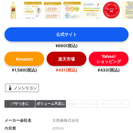
公式サイト
¥660(税込)
Yahoo!
Amazon
楽天市場
ショッピング
¥1,580(税込)
¥431(税込)
¥433(税込)
ノンシリコン
パサつきに
ボリューム不足に
頭皮のベタつきに
ダメージヘアに
メーカー会社名
大島椿株式会社
内容量
400ml