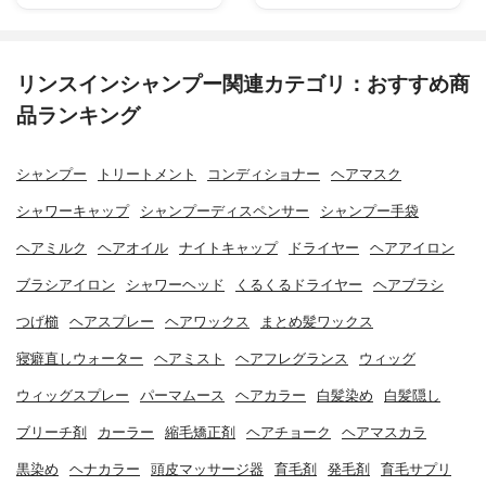
リンスインシャンプー関連カテゴリ：おすすめ商
品ランキング
シャンプー
トリートメント
コンディショナー
ヘアマスク
シャワーキャップ
シャンプーディスペンサー
シャンプー手袋
ヘアミルク
ヘアオイル
ナイトキャップ
ドライヤー
ヘアアイロン
ブラシアイロン
シャワーヘッド
くるくるドライヤー
ヘアブラシ
つげ櫛
ヘアスプレー
ヘアワックス
まとめ髪ワックス
寝癖直しウォーター
ヘアミスト
ヘアフレグランス
ウィッグ
ウィッグスプレー
パーマムース
ヘアカラー
白髪染め
白髪隠し
ブリーチ剤
カーラー
縮毛矯正剤
ヘアチョーク
ヘアマスカラ
黒染め
ヘナカラー
頭皮マッサージ器
育毛剤
発毛剤
育毛サプリ