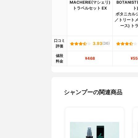
MACHERIE(マシェリ)
BOTANIS
トラベルセット EX
ト
ボタニカル
／トリートメ
ース) ト
口コミ
3.93
(36)
評価
値段
¥468
¥55
料金
シャンプーの関連商品