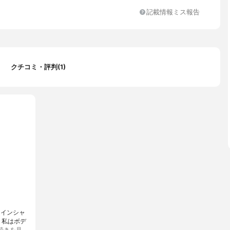
記載情報ミス報告
クチコミ・評判(1)
スインシャ
。私はボデ
続きを見