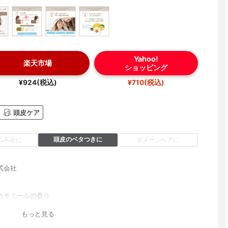
Yahoo!
楽天市場
ショッピング
¥924(税込)
¥710(税込)
頭皮ケア
頭皮のベタつきに
ム不足に
ダメージヘアに
式会社
カモミールの香り
もっと見る