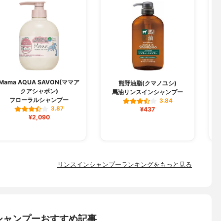
Mama AQUA SAVON(ママア
熊野油脂(クマノユシ)
クアシャボン)
馬油リンスインシャンプー
薬
フローラルシャンプー
3.84
3.87
¥437
¥2,090
リンスインシャンプーランキングをもっと見る
シャンプーおすすめ記事