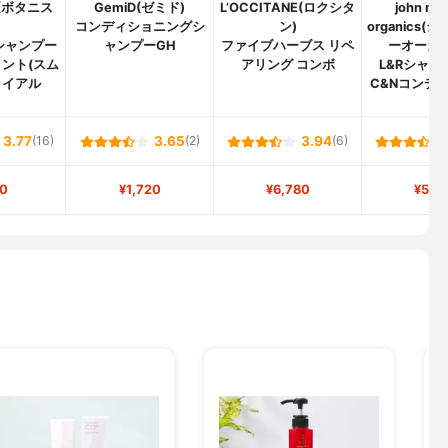
T(ボタニス
GemiD(ゼミド)
L’OCCITANE(ロクシタ
john ma
)
コンディショニングシ
ン)
organics
シャンプー
ャンプーGH
ファイブハーブス リペ
ーオーガニ
ント(スム
アリング コンボ
L&Rシャンプ
ライアル
C&Nコンデ
N
3.77
(16)
3.65
(2)
3.94
(6)
0
¥1,720
¥6,780
¥5,8