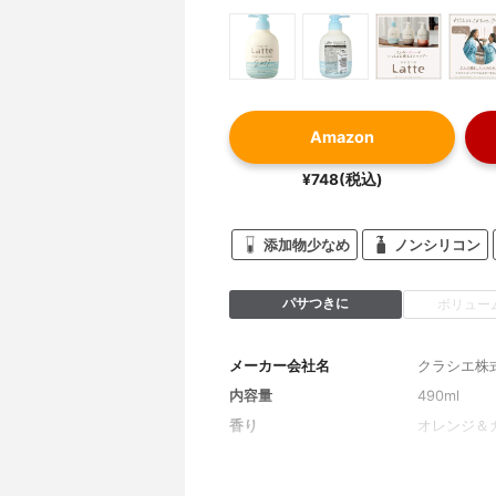
Amazon
¥748(税込)
添加物少なめ
ノンシリコン
パサつきに
ボリュー
メーカー会社名
クラシエ株
内容量
490ml
香り
オレンジ＆