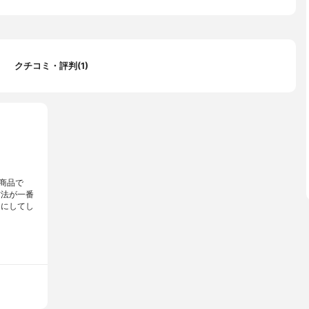
ェックネイビー、ピンク地ドット、ターコイズ地ドット、クリーム
ブルー地ドット
クチコミ・評判(1)
商品で
方法が一番
まにしてし