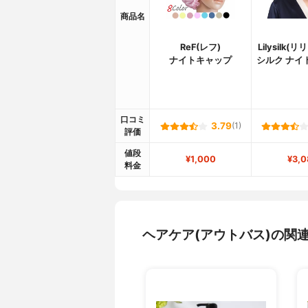
商品名
ReF(レフ)
Lilysilk(
ナイトキャップ
シルク ナイ
口コミ
3.79
(1)
評価
値段
¥1,000
¥3,0
料金
ヘアケア(アウトバス)の関