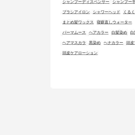
シャンプーディスペンサー
シャンプー
ブラシアイロン
シャワーヘッド
くるく
まとめ髪ワックス
寝癖直しウォーター
パーマムース
ヘアカラー
白髪染め
白
ヘアマスカラ
黒染め
ヘナカラー
頭皮
頭皮ケアローション