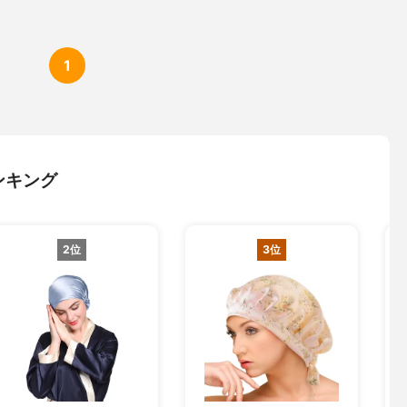
1
ンキング
2位
3位