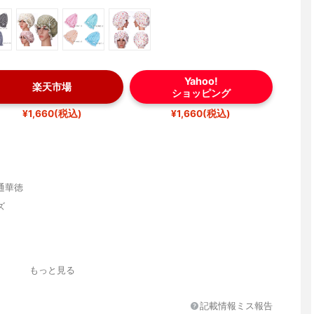
Yahoo!
楽天市場
ショッピング
¥1,660(税込)
¥1,660(税込)
通華徳
ズ
花
もっと見る
に小花、オフ地に小花、ピンク、ブルー、ピンク地に小花、ベージ
、ブルー地に小花、オフ地に小花、オフ地にパープル小花、ギンガ
記載情報ミス報告
レッド、ギンガムチェックブラック、ギンガムチェックサックス、