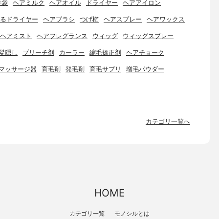
手袋
ヘアミルク
ヘアオイル
ドライヤー
ヘアアイロン
るドライヤー
ヘアブラシ
つげ櫛
ヘアスプレー
ヘアワックス
ヘアミスト
ヘアフレグランス
ウィッグ
ウィッグスプレー
髪隠し
ブリーチ剤
カーラー
縮毛矯正剤
ヘアチョーク
マッサージ器
育毛剤
発毛剤
育毛サプリ
増毛パウダー
カテゴリ一覧へ
HOME
カテゴリ一覧
モノシルとは