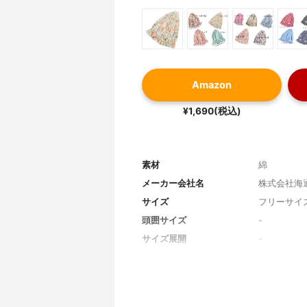
Amazon
¥1,690(税込)
素材
綿
メーカー会社名
株式会社海
サイズ
フリーサイ
頭囲サイズ
-
サイズ展開
-
カラー
オフ地に小
カラーバリエーション
クリーム地
ュ地に小花
ムチェック