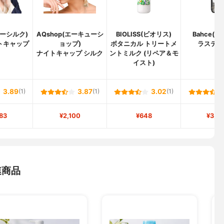
リリーシルク)
AQshop(エーキューシ
BIOLISS(ビオリス)
Bahce(
トキャップ
ョップ)
ボタニカル トリートメ
ラステ 
ナイトキャップ シルク
ントミルク (リペア＆モ
イスト)
3.89
(1)
3.87
(1)
3.02
(1)
83
¥2,100
¥648
¥3,0
連商品