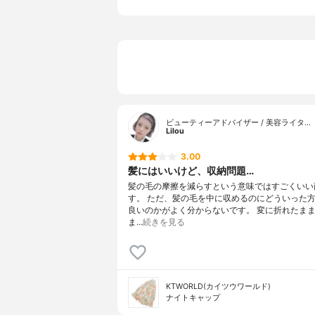
ギンガムチ
地ドット、
付属品
-
ビューティーアドバイザー / 美容ライタ…
Lilou
3.00
髪にはいいけど、収納問題…
髪の毛の摩擦を減らすという意味ではすごくいい
す。 ただ、髪の毛を中に収めるのにどういった
良いのかがよく分からないです。 変に折れたま
ま…
続きを見る
KTWORLD(カイツウワールド)
ナイトキャップ