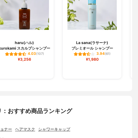
haru(ハル)
La sana(ラサーナ)
kurokami スカルプシャンプー
プレミオール シャンプー
4.03
3.94
(107)
(61)
¥3,256
¥1,980
リ：おすすめ商品ランキング
ョナー
ヘアマスク
シャワーキャップ