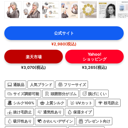
公式サイト
¥2,980(税込)
Yahoo!
楽天市場
ショッピング
¥3,070(税込)
¥3,265(税込)
通販品
人気ブランド
フリーサイズ
サイズ調節可能
頭囲部分がゴム
脱げにくい
シルク100%
上質シルク
UVカット
枝毛防止
抜け毛防止
通気性あり
保湿タイプ
吸汗性あり
かわいいデザイン
プレゼント向け