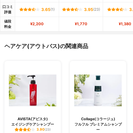
口コミ
3.65
(1)
3.95
(23)
3
評価
値段
¥2,200
¥1,770
¥1,380
料金
ヘアケア(アウトバス)の関連商品
AVISTA(アビスタ)
Collage(コラージュ)
エイジングケアシャンプー
フルフル プレミアムシャンプ
ー
3.90
(23)