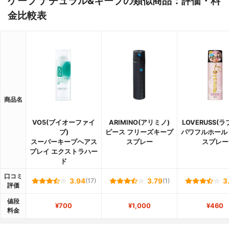
ケープ ナチュラル&キープの類似商品：評価・料
金比較表
商品名
VO5(ブイオーファイ
ARIMINO(アリミノ)
LOVERUSS(
ブ)
ピース フリーズキープ
パワフルホール
スーパーキープヘアス
スプレー
スプレー
プレイ エクストラハー
ド
口コミ
3.94
(17)
3.79
(1)
3
評価
値段
¥700
¥1,000
¥460
料金