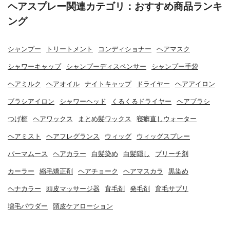
ヘアスプレー関連カテゴリ：おすすめ商品ランキ
ング
シャンプー
トリートメント
コンディショナー
ヘアマスク
シャワーキャップ
シャンプーディスペンサー
シャンプー手袋
ヘアミルク
ヘアオイル
ナイトキャップ
ドライヤー
ヘアアイロン
ブラシアイロン
シャワーヘッド
くるくるドライヤー
ヘアブラシ
つげ櫛
ヘアワックス
まとめ髪ワックス
寝癖直しウォーター
ヘアミスト
ヘアフレグランス
ウィッグ
ウィッグスプレー
パーマムース
ヘアカラー
白髪染め
白髪隠し
ブリーチ剤
カーラー
縮毛矯正剤
ヘアチョーク
ヘアマスカラ
黒染め
ヘナカラー
頭皮マッサージ器
育毛剤
発毛剤
育毛サプリ
増毛パウダー
頭皮ケアローション