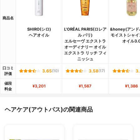
商品名
SHIRO(シロ)
L'ORÉAL PARIS(ロレア
&honey(アン
ヘアオイル
ル パリ)
モイストシャイ
エルセーヴ エクストラ
オイル3.
オーディナリー オイル
エクストラ リッチ フィ
ニッシュ
口コミ
3.65
(10)
3.58
(17)
3
評価
値段
¥3,201
¥1,567
¥1,386
料金
ヘアケア(アウトバス)の関連商品