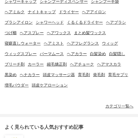
シャワーキャップ
シャンプーディスペンサー
シャンプー手袋
ヘアミルク
ナイトキャップ
ドライヤー
ヘアアイロン
ブラシアイロン
シャワーヘッド
くるくるドライヤー
ヘアブラシ
つげ櫛
ヘアスプレー
ヘアワックス
まとめ髪ワックス
寝癖直しウォーター
ヘアミスト
ヘアフレグランス
ウィッグ
ウィッグスプレー
パーマムース
ヘアカラー
白髪染め
白髪隠し
ブリーチ剤
カーラー
縮毛矯正剤
ヘアチョーク
ヘアマスカラ
黒染め
ヘナカラー
頭皮マッサージ器
育毛剤
発毛剤
育毛サプリ
増毛パウダー
頭皮ケアローション
カテゴリ一覧へ
よく見られている人気おすすめ記事