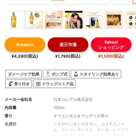
Yahoo!
Amazon
楽天市場
ショッピング
¥4,280(税込)
¥1,790(税込)
¥1,500(税込)
ダメージケア効果
ポンプ式
スタイリング効果あり
香り付き
ドラッグストア品
メーカー会社名
日本ロレアル株式会社
内容量
100ml
香り
オリエンタル＆ウッディの香り
全成分
シクロペンタシロキサン、ジメチコノー
ル、カミツレ花エキス、ヤシ油、ヒマワリ
油、ハス花エキス、ベンジルアルコール、