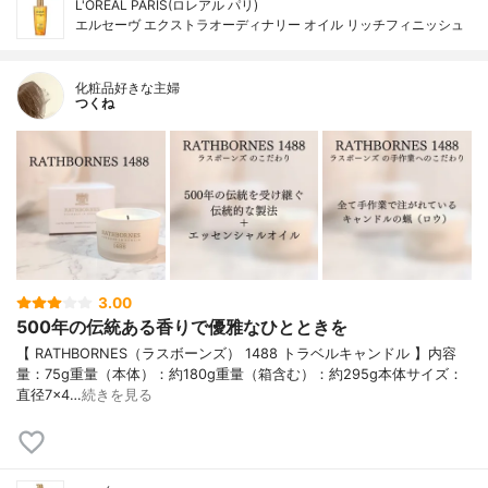
L'ORÉAL PARIS(ロレアル パリ)
エルセーヴ エクストラオーディナリー オイル リッチフィニッシュ
化粧品好きな主婦
つくね
3.00
500年の伝統ある香りで優雅なひとときを
【 RATHBORNES（ラスボーンズ） 1488 トラベルキャンドル 】内容
量：75g重量（本体）：約180g重量（箱含む）：約295g本体サイズ：
直径7×4…
続きを見る