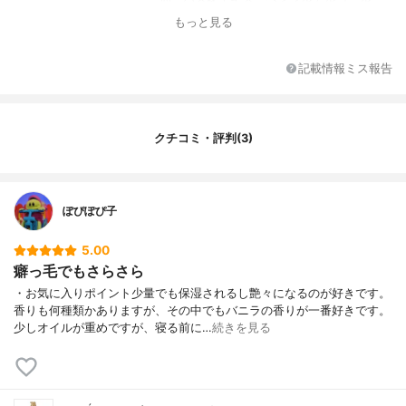
ケイヒアルデヒド、リナロール、アマ花エ
もっと見る
キス、トリ(カプリル酸/カプリン酸)グリセ
リル、ガーデニアタヒテンシス花エキス、
カニナバラ花エキス、ビサボロール、ダイ
記載情報ミス報告
ズ油、香料
クチコミ・評判(3)
ぽぴぽぴ子
5.00
癖っ毛でもさらさら
・お気に入りポイント少量でも保湿されるし艶々になるのが好きです。
香りも何種類かありますが、その中でもバニラの香りが一番好きです。
少しオイルが重めですが、寝る前に…
続きを見る