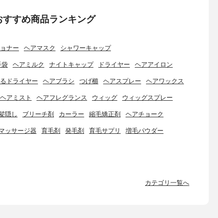
おすすめ商品ランキング
ョナー
ヘアマスク
シャワーキャップ
手袋
ヘアミルク
ナイトキャップ
ドライヤー
ヘアアイロン
るドライヤー
ヘアブラシ
つげ櫛
ヘアスプレー
ヘアワックス
ヘアミスト
ヘアフレグランス
ウィッグ
ウィッグスプレー
髪隠し
ブリーチ剤
カーラー
縮毛矯正剤
ヘアチョーク
マッサージ器
育毛剤
発毛剤
育毛サプリ
増毛パウダー
カテゴリ一覧へ