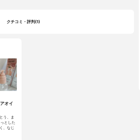
クチコミ・評判(1)
アオイ
とう、ま
ラっとした
く、なじ