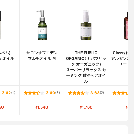
(ルベル)
サロンオブエデン
THE PUBLIC
Glossy(
ム オイル
マルチオイル Ｍ
ORGANIC(ザ パブリッ
アルガンオ
ク オーガニック)
リート
スーパーリラックス カ
ーミング 精油ヘアオイ
ル
3.62
(1)
3.60
(3)
3.63
(2)
50
¥1,540
¥1,760
¥99