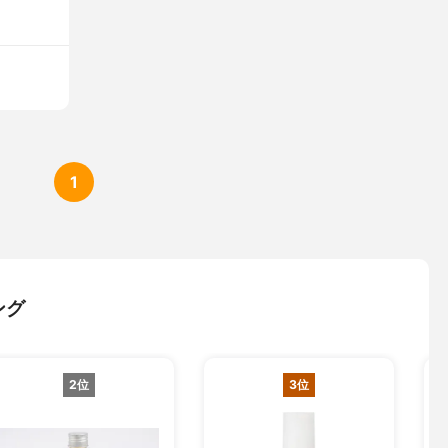
1
ング
2位
3位