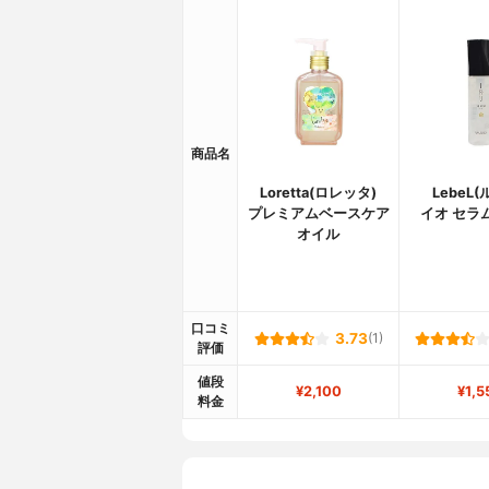
商品名
Loretta(ロレッタ)
LebeL
プレミアムベースケア
イオ セラ
オイル
口コミ
3.73
(1)
評価
値段
¥2,100
¥1,5
料金