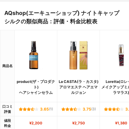
AQshop(エーキューショップ) ナイトキャップ
シルクの類似商品：評価・料金比較表
商品名
product(ザ・プロダク
La CASTA(ラ・カスタ)
Loretta(ロ
ト)
アロマエステ ヘアエマ
メイクアップミル
ヘアシャインセラム
ルジョン
ラマラス
口コミ
3.65
(1)
3.75
(3)
3
評価
値段
¥2,200
¥2,750
¥1,380
料金