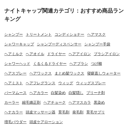
ナイトキャップ関連カテゴリ：おすすめ商品ラン
キング
シャンプー
トリートメント
コンディショナー
ヘアマスク
シャワーキャップ
シャンプーディスペンサー
シャンプー手袋
ヘアミルク
ヘアオイル
ドライヤー
ヘアアイロン
ブラシアイロン
シャワーヘッド
くるくるドライヤー
ヘアブラシ
つげ櫛
ヘアスプレー
ヘアワックス
まとめ髪ワックス
寝癖直しウォーター
ヘアミスト
ヘアフレグランス
ウィッグ
ウィッグスプレー
パーマムース
ヘアカラー
白髪染め
白髪隠し
ブリーチ剤
カーラー
縮毛矯正剤
ヘアチョーク
ヘアマスカラ
黒染め
ヘナカラー
頭皮マッサージ器
育毛剤
発毛剤
育毛サプリ
増毛パウダー
頭皮ケアローション