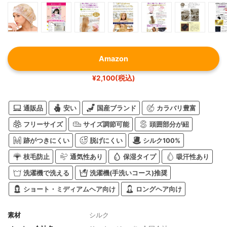
Amazon
¥2,100(税込)
通販品
安い
国産ブランド
カラバリ豊富
フリーサイズ
サイズ調節可能
頭囲部分が紐
跡がつきにくい
脱げにくい
シルク100%
枝毛防止
通気性あり
保湿タイプ
吸汗性あり
洗濯機で洗える
洗濯機(手洗いコース)推奨
ショート・ミディアムヘア向け
ロングヘア向け
素材
シルク