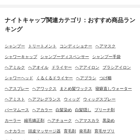
ナイトキャップ関連カテゴリ：おすすめ商品ラン
キング
シャンプー
トリートメント
コンディショナー
ヘアマスク
シャワーキャップ
シャンプーディスペンサー
シャンプー手袋
ヘアミルク
ヘアオイル
ドライヤー
ヘアアイロン
ブラシアイロン
シャワーヘッド
くるくるドライヤー
ヘアブラシ
つげ櫛
ヘアスプレー
ヘアワックス
まとめ髪ワックス
寝癖直しウォーター
ヘアミスト
ヘアフレグランス
ウィッグ
ウィッグスプレー
パーマムース
ヘアカラー
白髪染め
白髪隠し
ブリーチ剤
カーラー
縮毛矯正剤
ヘアチョーク
ヘアマスカラ
黒染め
ヘナカラー
頭皮マッサージ器
育毛剤
発毛剤
育毛サプリ