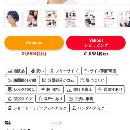
Yahoo!
Amazon
ショッピング
¥1,680(税込)
¥1,958(税込)
通販品
安い
フリーサイズ
サイズ調節可能
頭囲部分が紐
頭囲部分がゴム
脱げにくい
シルク100%
枝毛防止
抜け毛防止
通気性あり
保湿タイプ
吸汗性あり
手洗い推奨
ショート・ミディアムヘア向け
ロングヘア向け
素材
シルク