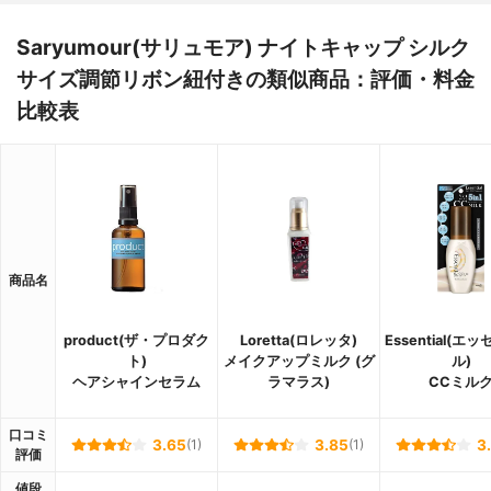
Saryumour(サリュモア) ナイトキャップ シルク
サイズ調節リボン紐付きの類似商品：評価・料金
比較表
商品名
product(ザ・プロダク
Loretta(ロレッタ)
Essential(エ
ト)
メイクアップミルク (グ
ル)
ヘアシャインセラム
ラマラス)
CCミル
口コミ
3.65
(1)
3.85
(1)
3
評価
値段