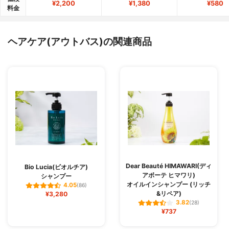
¥2,200
¥1,380
¥580
料金
ヘアケア(アウトバス)の関連商品
Dear Beauté HIMAWARI(ディ
Bio Lucia(ビオルチア)
アボーテ ヒマワリ)
シャンプー
オイルインシャンプー (リッチ
4.05
(86)
&リペア)
¥3,280
3.82
(28)
¥737