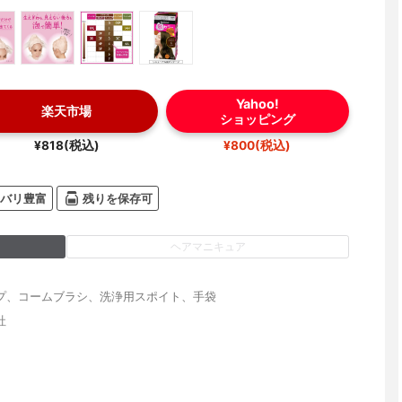
Yahoo!
楽天市場
ショッピング
¥818(税込)
¥800(税込)
バリ豊富
残りを保存可
ヘアマニキュア
プ、コームブラシ、洗浄用スポイト、手袋
社