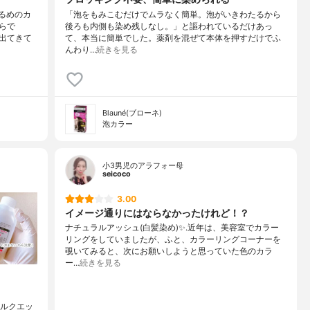
るめのカ
「泡をもみこむだけでムラなく簡単。泡がいきわたるから
らで
後ろも内側も染め残しなし。」と謳われているだけあっ
出てきて
て、本当に簡単でした。薬剤を混ぜて本体を押すだけでふ
んわり…
続きを見る
Blauné(ブローネ)
泡カラー
小3男児のアラフォー母
seicoco
3.00
イメージ通りにはならなかったけれど！？
ナチュラルアッシュ(白髪染め)✨.近年は、美容室でカラー
リングをしていましたが、ふと、カラーリングコーナーを
覗いてみると、次にお願いしようと思っていた色のカラ
ー…
続きを見る
シルクエッ