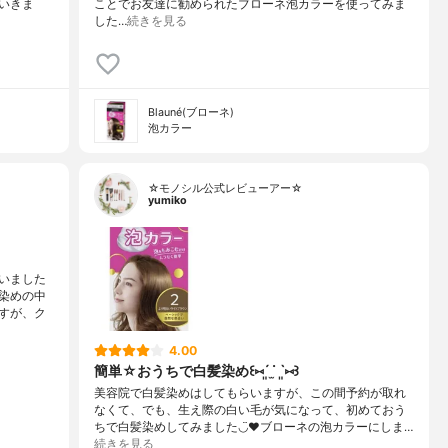
いきま
ことでお友達に勧められたブローネ泡カラーを使ってみま
した…
続きを見る
Blauné(ブローネ)
泡カラー
☆モノシル公式レビューアー☆
yumiko
いました
染めの中
すが、ク
4.00
簡単☆おうちで白髪染め꒰⑅ˊ͈ ˙̫ ˋ͈⑅꒱
美容院で白髪染めはしてもらいますが、この間予約が取れ
なくて、でも、生え際の白い毛が気になって、初めておう
ちで白髪染めしてみました◡̈♥︎ブローネの泡カラーにしま…
続きを見る