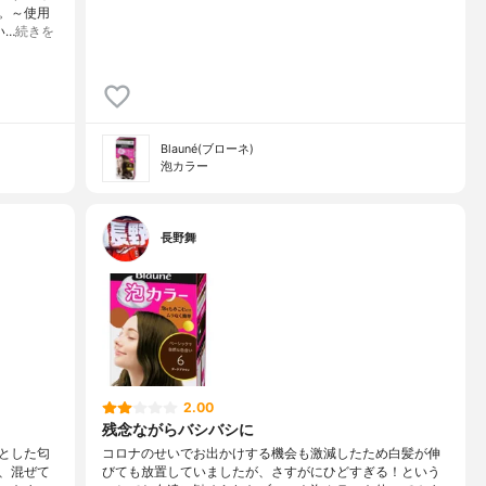
。～使用
い…
続きを
Blauné(ブローネ)
泡カラー
長野舞
2.00
残念ながらバシバシに
とした匂
コロナのせいでお出かけする機会も激減したため白髪が伸
、混ぜて
びても放置していましたが、さすがにひどすぎる！という