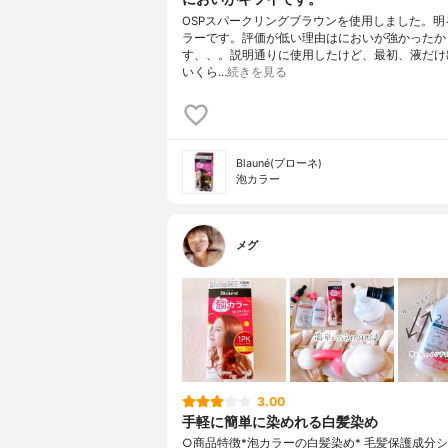
OSPスパークリングブラウンを使用しました。明
ラーです。評価が低い理由はにおいが強かったか
す、、。説明通りに使用したけど、最初、液だけ
いくら…
続きを見る
Blauné(ブローネ)
泡カラー
メグ
3.00
手軽に簡単に染めれる白髪染め
○商品特徴*泡カラーの白髪染め* 毛髪保護成分