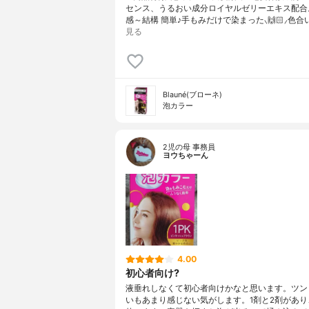
センス、うるおい成分ロイヤルゼリーエキス配合
感～結構 簡単♪手もみだけで染まった⸜🙌🏻⸝‍色合
見る
Blauné(ブローネ)
泡カラー
2児の母 事務員
ヨウちゃーん
4.00
初心者向け?
液垂れしなくて初心者向けかなと思います。ツン
いもあまり感じない気がします。1剤と2剤があり