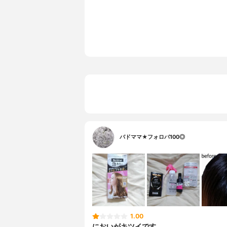
放置時間
20分
バドママ★フォロバ100◎
1.00
においがキツイです。