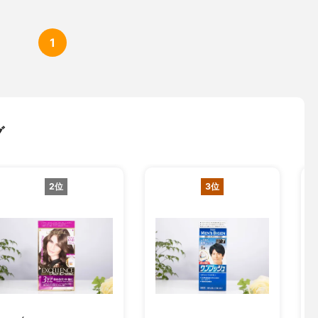
1
グ
2位
3位