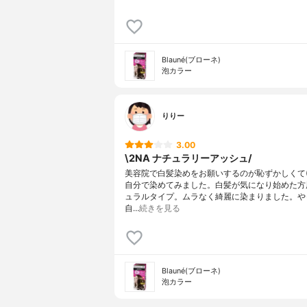
Blauné(ブローネ)
泡カラー
りりー
3.00
\2NA ナチュラリーアッシュ/
美容院で白髪染めをお願いするのが恥ずかしくて(2
自分で染めてみました。白髪が気になり始めた方
ュラルタイプ。ムラなく綺麗に染まりました。や
自…
続きを見る
Blauné(ブローネ)
泡カラー