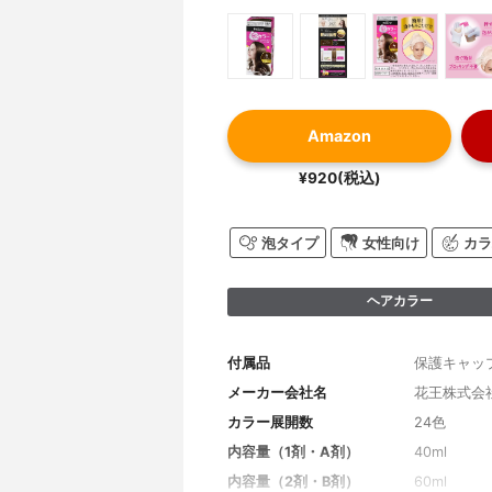
Amazon
¥920(税込)
泡タイプ
女性向け
カラ
ヘアカラー
付属品
保護キャッ
メーカー会社名
花王株式会
カラー展開数
24色
内容量（1剤・A剤）
40ml
内容量（2剤・B剤）
60ml