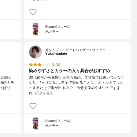
Blauné(ブローネ)
泡カラー
顔タイプメイクアドバイザー / サイアー…
Yuka Iwadate
3.00
染めやすさとカラーの入り具合がおすすめ
4歳)、
30代後半から白髪が目立ち始め、美容院では追いつかなく
用のナチ
なり、1ヶ月に1回は自宅で染めることに。ボトルをプッシ
っぱり
ュするだけで泡が出るので、自分で染めやすいのですよ
ね…
続きを見る
Blauné(ブローネ)
泡カラー