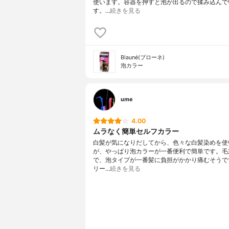
使います。容器を押すと泡が出るので揉み込んで
す。…
続きを見る
Blauné(ブローネ)
泡カラー
ume
4.00
ムラなく簡単セルフカラー
白髪が気になりだしてから、色々な白髪染めを使
が、やっぱり泡カラーが一番便利で簡単です。毛
で、泡タイプが一番髪に負担がかかり痛むそうで
リー…
続きを見る