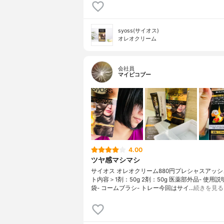
syoss(サイオス)
オレオクリーム
会社員
マイピコブー
4.00
ツヤ感マシマシ
サイオス オレオクリーム880円プレシャスアッ
ト内容＞1剤：50g 2剤：50g 医薬部外品- 使⽤説
袋- コームブラシ- トレー今回はサイ…
続きを見る