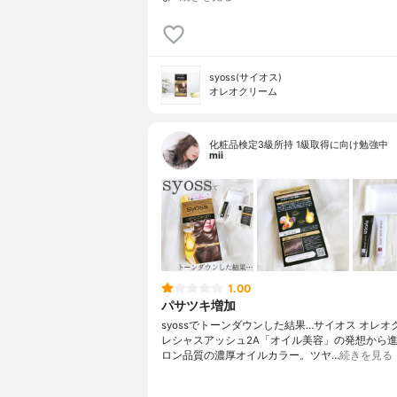
syoss(サイオス)
オレオクリーム
化粧品検定3級所持 1級取得に向け勉強中
mii
1.00
パサツキ増加
syossでトーンダウンした結果…⁡⁡⁡サイオス オレオ
レシャスアッシュ2A⁡⁡「オイル美容」の発想から
ロン品質の濃厚オイルカラー。⁡ツヤ…
続きを見る