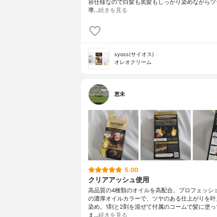
容仕様なので白髪も黒髪もしっかり染めながらツ
導…
続きを見る
syoss(サイオス)
オレオクリーム
恵未
5.00
クリアアッシュ使用
高品質の4種類のオイルを高配合。プロフェッシ
の濃厚オイルカラーで、ツヤのある仕上がりを叶
染め。1剤と2剤を混ぜて付属のコームで髪に塗っ
ま…
続きを見る