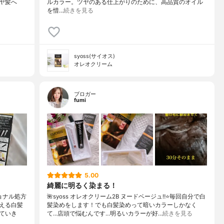
ヤ髪へ
ルカラー。ツヤのある仕上がりのために、高品質のオイル
を惜…
続きを見る
syoss(サイオス)
オレオクリーム
ブロガー
fumi
5.00
綺麗に明るく染まる！
ョナル処方
🌺syoss オレオクリーム2B ヌードベージュ‼️⭐️毎回自分で白
える白髪
髪染めをします！でも白髪染めって暗いカラーしかなく
ていき
て…店頭で悩むんです…明るいカラーが好…
続きを見る