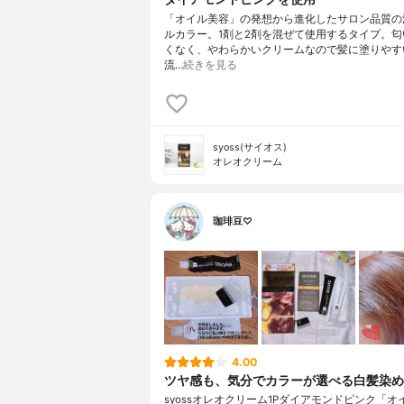
「オイル美容」の発想から進化したサロン品質の
ルカラー。1剤と2剤を混ぜて使用するタイプ。匂
くなく、やわらかいクリームなので髪に塗りやす
流…
続きを見る
syoss(サイオス)
オレオクリーム
珈琲豆♡
4.00
ツヤ感も、気分でカラーが選べる白髪染め
syossオレオクリーム1Pダイアモンドピンク「オ