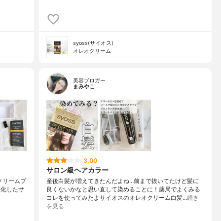
syoss(サイオス)
オレオクリーム
美容ブロガー
まみやこ
3.00
サロン級ヘアカラー
クリーム⁡プ
産後白髪が増えてきたんだよね…前まで抜いてたけど髪に
進化したサ
良くないかなと思い直して染めることに！⁡⁡薬局でよくみる
コレを使ってみたよ⁡サイオスのオレオクリーム⁡⁡白髪…
続き
を見る