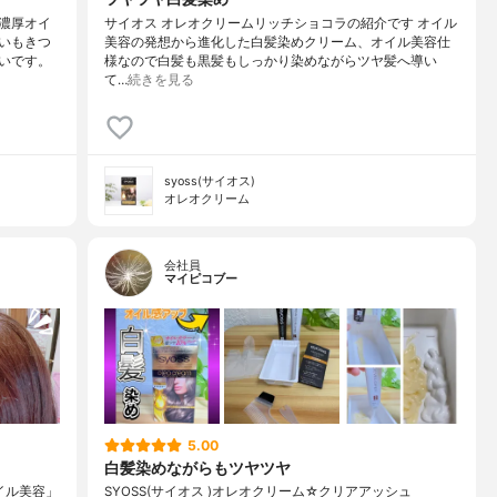
濃厚オイ
サイオス オレオクリームリッチショコラの紹介です オイル
いもきつ
美容の発想から進化した白髪染めクリーム、オイル美容仕
いです。
様なので白髪も黒髪もしっかり染めながらツヤ髪へ導い
て…
続きを見る
syoss(サイオス)
オレオクリーム
会社員
マイピコブー
5.00
白髪染めながらもツヤツヤ
イル美容」
SYOSS(サイオス )オレオクリーム☆クリアアッシュ