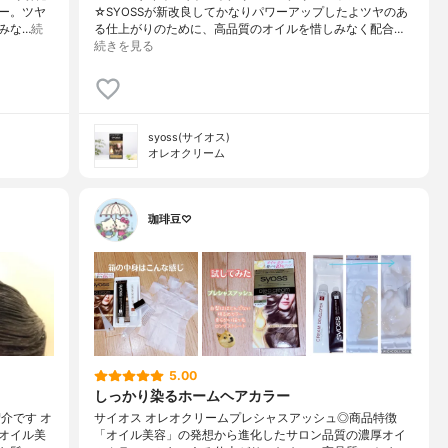
ー。ツヤ
☆SYOSSが新改良してかなりパワーアップしたよツヤのあ
みな…
続
る仕上がりのために、高品質のオイルを惜しみなく配合…
続きを見る
syoss(サイオス)
オレオクリーム
珈琲豆♡
5.00
しっかり染るホームヘアカラー
介です オ
サイオス オレオクリームプレシャスアッシュ◎商品特徴
オイル美
「オイル美容」の発想から進化したサロン品質の濃厚オイ