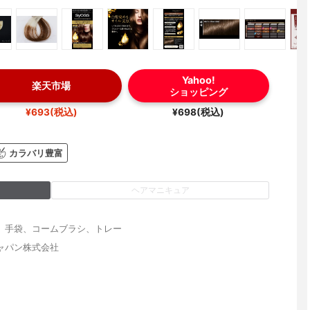
Yahoo!
楽天市場
ショッピング
¥693(税込)
¥698(税込)
カラバリ豊富
ヘアマニキュア
、手袋、コームブラシ、トレー
ャパン株式会社