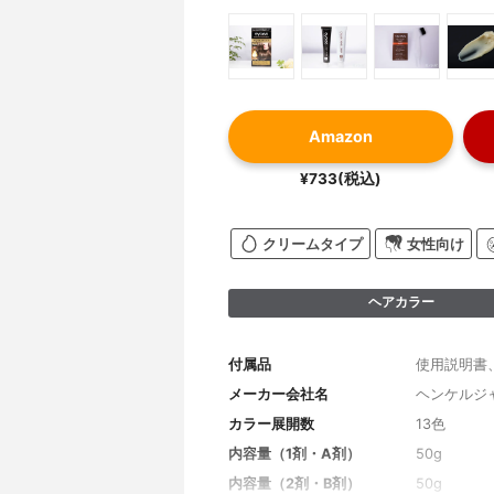
Amazon
¥733(税込)
クリームタイプ
女性向け
ヘアカラー
付属品
使用説明書
メーカー会社名
ヘンケルジ
カラー展開数
13色
内容量（1剤・A剤）
50g
内容量（2剤・B剤）
50g