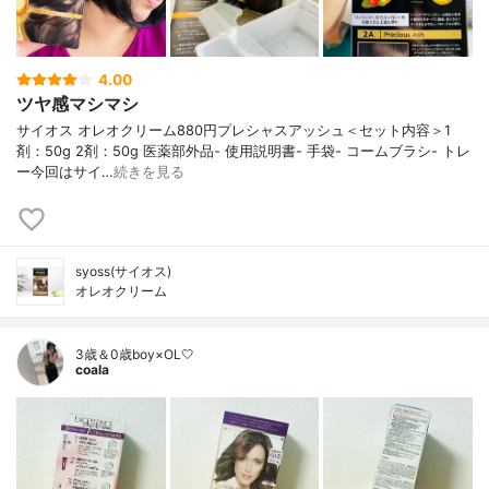
4.00
ツヤ感マシマシ
サイオス オレオクリーム880円プレシャスアッシュ＜セット内容＞1
剤：50g 2剤：50g 医薬部外品- 使⽤説明書- ⼿袋- コームブラシ- トレ
ー今回はサイ…
続きを見る
syoss(サイオス)
オレオクリーム
3歳＆0歳boy×OL🤍
coala