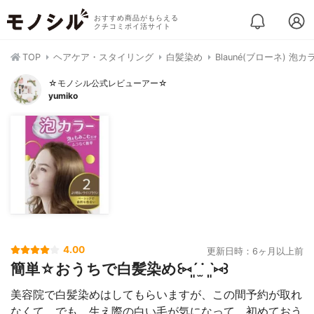
おすすめ商品がもらえる
クチコミポイ活サイト
TOP
ヘアケア・スタイリング
白髪染め
Blauné(ブローネ) 泡カ
☆モノシル公式レビューアー☆
yumiko
4.00
更新日時：6ヶ月以上前
簡単☆おうちで白髪染め꒰⑅ˊ͈ ˙̫ ˋ͈⑅꒱
美容院で白髪染めはしてもらいますが、この間予約が取れ
なくて、でも、生え際の白い毛が気になって、初めておう