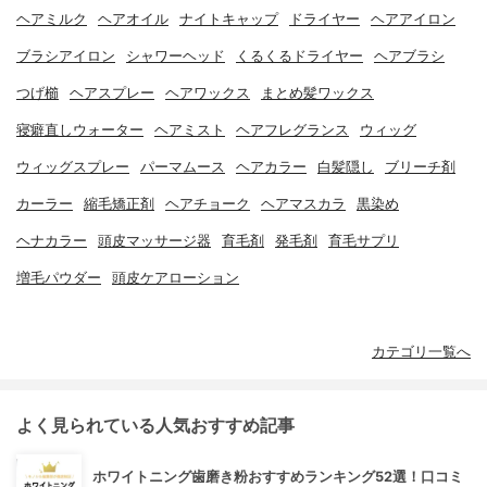
ヘアミルク
ヘアオイル
ナイトキャップ
ドライヤー
ヘアアイロン
ブラシアイロン
シャワーヘッド
くるくるドライヤー
ヘアブラシ
つげ櫛
ヘアスプレー
ヘアワックス
まとめ髪ワックス
寝癖直しウォーター
ヘアミスト
ヘアフレグランス
ウィッグ
ウィッグスプレー
パーマムース
ヘアカラー
白髪隠し
ブリーチ剤
カーラー
縮毛矯正剤
ヘアチョーク
ヘアマスカラ
黒染め
ヘナカラー
頭皮マッサージ器
育毛剤
発毛剤
育毛サプリ
増毛パウダー
頭皮ケアローション
カテゴリ一覧へ
よく見られている人気おすすめ記事
ホワイトニング歯磨き粉おすすめランキング52選！口コミ