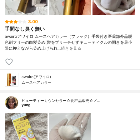
3.00
手間なし臭く無い
awairoアワイロ ムースヘアカラー（ブラック）手袋付き医薬部外品脱
色剤フリーの白髪染め(髪をブリーチせずキューティクルの開きを最小
限に抑えながら染め上げられ…
続きを見る
awairo(アワイロ)
ムースヘアカラー
ビューティーカウンセラー☆化粧品販売☆メ…
yung