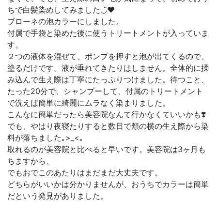
ちで白髪染めしてみました◡̈♥︎
ブローネの泡カラーにしました。
付属で手袋と染めた後に使うトリートメントが入っていま
す。
２つの液体を混ぜて、ポンプを押すと泡が出てくるので、
塗るだけです。液が垂れてきたりはしません。全体的に揉
み込んで生え際は丁寧にたっぷりつけました。待つこと、
たった20分で、シャンプーして、付属のトリートメント
で洗えば簡単に綺麗にムラなく染まりました。
こんなに簡単だったら美容院なんて行かなくていいかも❣️
でも、やはり夜寝たりすると数日で頬の横の生え際から染
料が落ちました｡>_<｡
取れるのが美容院と比べると早いです。美容院は3ヶ月も
ちますから、
でもおでこのあたりはまだまだ大丈夫です。
どちらがいいかは分かりませんが、おうちでカラーは簡単
だという発見がありました。