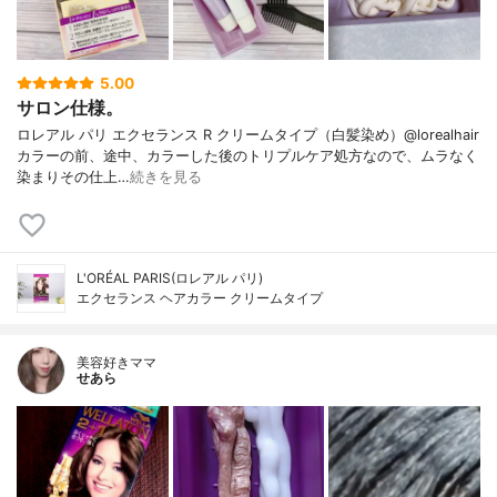
5.00
サロン仕様。
ロレアル パリ エクセランス R クリームタイプ（白髪染め）@lorealhair
カラーの前、途中、カラーした後のトリプルケア処方なので、ムラなく
染まりその仕上…
続きを見る
L'ORÉAL PARIS(ロレアル パリ)
エクセランス ヘアカラー クリームタイプ
美容好きママ
せあら