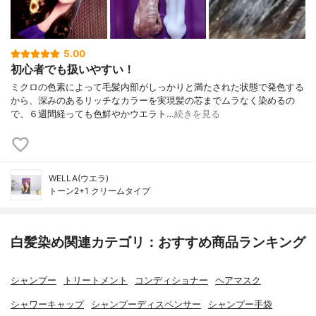
5.00
初心者でも扱いやすい！
ミクロの色素によって毛髪内部がしっかりと満たされた状態で発色する
から、深みのあるリッチなカラーを実現髪の芯までムラなく染めるの
で、６週間経っても色鮮やかウエラト…
続きを見る
WELLA(ウエラ)
トーン2+1 クリームタイプ
白髪染め関連カテゴリ：おすすめ商品ランキング
シャンプー
トリートメント
コンディショナー
ヘアマスク
シャワーキャップ
シャンプーディスペンサー
シャンプー手袋