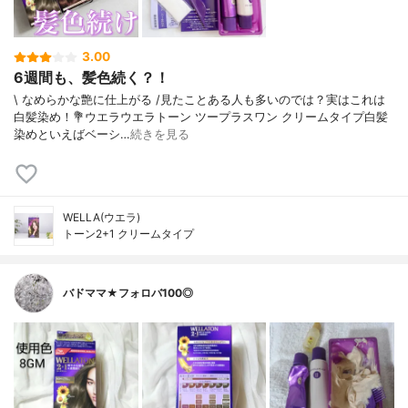
3.00
6週間も、髪色続く？！
\ なめらかな艶に仕上がる /⁡見たことある人も多いのでは？実はこれは
白髪染め！⁡💐ウエラウエラトーン ツープラスワン クリームタイプ⁡⁡白髪
染めといえばベーシ…
続きを見る
WELLA(ウエラ)
トーン2+1 クリームタイプ
バドママ★フォロバ100◎