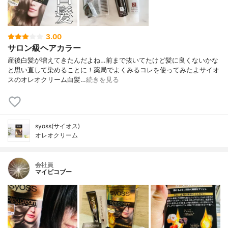
3.00
サロン級ヘアカラー
産後白髪が増えてきたんだよね…前まで抜いてたけど髪に良くないかな
と思い直して染めることに！⁡⁡薬局でよくみるコレを使ってみたよ⁡サイオ
スのオレオクリーム⁡⁡白髪…
続きを見る
syoss(サイオス)
オレオクリーム
会社員
マイピコブー