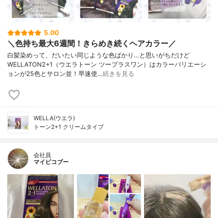
5.00
＼色持ち最大6週間！きらめき続くヘアカラー／
白髪染めって、だいたい同じような色ばかり…と思いがちだけど
WELLATON2+1（ウエラトーン ツープラスワン）はカラーバリエーシ
ョンが25色とサロン並！早速使…
続きを見る
WELLA(ウエラ)
トーン2+1 クリームタイプ
会社員
マイピコブー