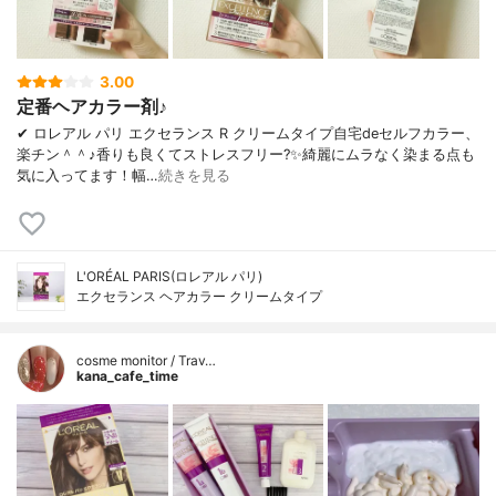
3.00
定番ヘアカラー剤♪
✔︎ ロレアル パリ エクセランス R クリームタイプ自宅deセルフカラー、
楽チン＾＾♪香りも良くてストレスフリー?✨綺麗にムラなく染まる点も
気に入ってます！幅…
続きを見る
L'ORÉAL PARIS(ロレアル パリ)
エクセランス ヘアカラー クリームタイプ
cosme monitor / Trav…
kana_cafe_time