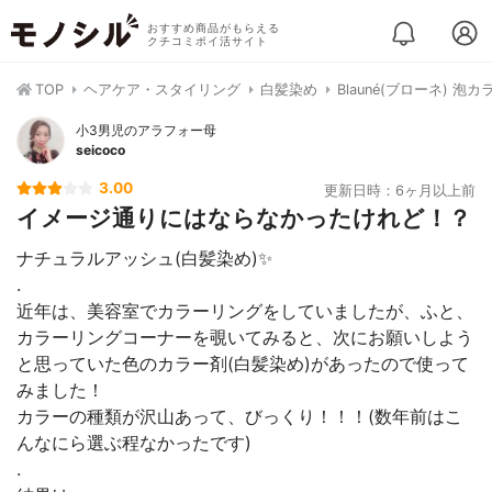
おすすめ商品がもらえる
クチコミポイ活サイト
TOP
ヘアケア・スタイリング
白髪染め
Blauné(ブローネ) 泡カ
小3男児のアラフォー母
seicoco
3.00
更新日時：6ヶ月以上前
イメージ通りにはならなかったけれど！？
ナチュラルアッシュ(白髪染め)✨
.
近年は、美容室でカラーリングをしていましたが、ふと、
カラーリングコーナーを覗いてみると、次にお願いしよう
と思っていた色のカラー剤(白髪染め)があったので使って
みました！
カラーの種類が沢山あって、びっくり！！！(数年前はこ
んなにら選ぶ程なかったです)
.