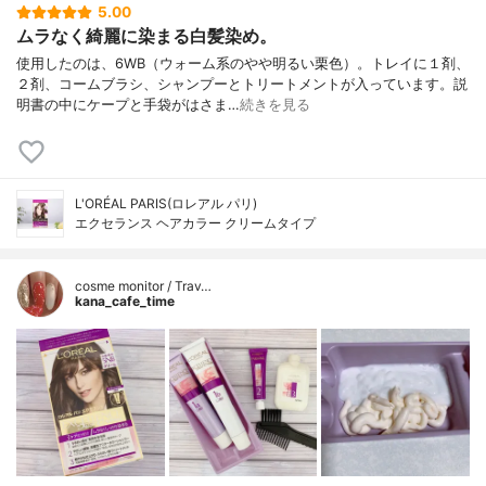
5.00
ムラなく綺麗に染まる白髪染め。
使用したのは、6WB（ウォーム系のやや明るい栗色）。トレイに１剤、
２剤、コームブラシ、シャンプーとトリートメントが入っています。説
明書の中にケープと手袋がはさま…
続きを見る
L'ORÉAL PARIS(ロレアル パリ)
エクセランス ヘアカラー クリームタイプ
cosme monitor / Trav…
kana_cafe_time