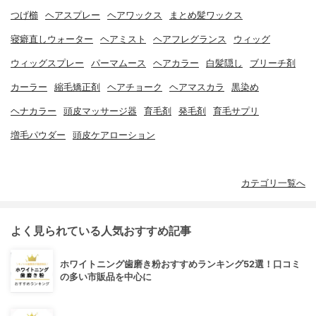
つげ櫛
ヘアスプレー
ヘアワックス
まとめ髪ワックス
寝癖直しウォーター
ヘアミスト
ヘアフレグランス
ウィッグ
ウィッグスプレー
パーマムース
ヘアカラー
白髪隠し
ブリーチ剤
カーラー
縮毛矯正剤
ヘアチョーク
ヘアマスカラ
黒染め
ヘナカラー
頭皮マッサージ器
育毛剤
発毛剤
育毛サプリ
増毛パウダー
頭皮ケアローション
カテゴリ一覧へ
よく見られている人気おすすめ記事
ホワイトニング歯磨き粉おすすめランキング52選！口コミ
の多い市販品を中心に