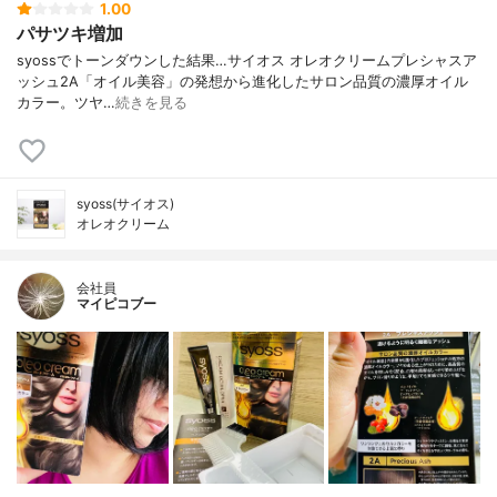
1.00
パサツキ増加
syossでトーンダウンした結果…⁡⁡⁡サイオス オレオクリーム⁡プレシャスア
ッシュ2A⁡⁡「オイル美容」の発想から進化したサロン品質の濃厚オイル
カラー。⁡ツヤ…
続きを見る
syoss(サイオス)
オレオクリーム
会社員
マイピコブー