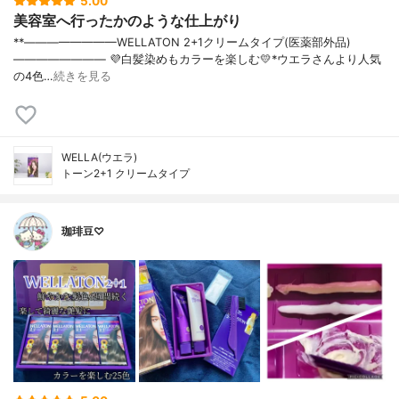
5.00
美容室へ行ったかのような仕上がり
**————————⁡WELLATON 2+1クリームタイプ⁡(医薬部外品)⁡
————————⁡⁡ ⁡💜白髪染めもカラーを楽しむ💛⁡⁡*ウエラさんより人気
の4色…
続きを見る
WELLA(ウエラ)
トーン2+1 クリームタイプ
珈琲豆♡