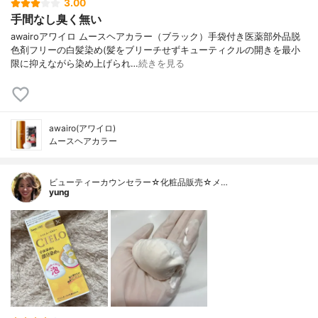
3.00
手間なし臭く無い
awairoアワイロ ムースヘアカラー（ブラック）手袋付き医薬部外品脱
色剤フリーの白髪染め(髪をブリーチせずキューティクルの開きを最小
限に抑えながら染め上げられ…
続きを見る
awairo(アワイロ)
ムースヘアカラー
ビューティーカウンセラー☆化粧品販売☆メ…
yung