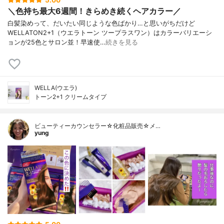
5.00
＼色持ち最大6週間！きらめき続くヘアカラー／
白髪染めって、だいたい同じような色ばかり…と思いがちだけど
WELLATON2+1（ウエラトーン ツープラスワン）はカラーバリエーシ
ョンが25色とサロン並！早速使…
続きを見る
WELLA(ウエラ)
トーン2+1 クリームタイプ
ビューティーカウンセラー☆化粧品販売☆メ…
yung