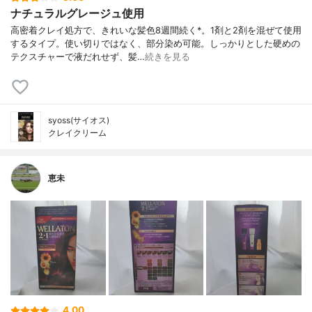
ナチュラルグレージュ使用
高密着クレイ処方で、きれいな髪色8週間続く*。1剤と2剤を混ぜて使用
するタイプ。使い切りではなく、部分染め可能。しっかりとした硬めの
テクスチャーで液だれせず、髪…
続きを見る
syoss(サイオス)
クレイクリーム
恵未
4.00