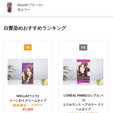
Blauné(ブローネ)
泡カラー
白髪染めおすすめランキング
1位
2位
L'ORÉAL PARIS(ロレアル パ
WELLA(ウエラ)
リ)
トーン2+1 クリームタイプ
エクセランス ヘアカラー クリ
3.94
(13)
ームタイプ
¥1,469