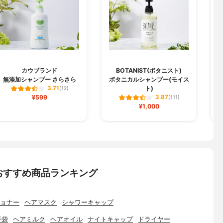
カウブランド
BOTANIST(ボタニスト)
無添加シャンプー さらさら
ボタニカルシャンプー(モイス
ス
ト)
3.71
(12)
¥599
3.87
(111)
¥1,000
おすすめ商品ランキング
ョナー
ヘアマスク
シャワーキャップ
手袋
ヘアミルク
ヘアオイル
ナイトキャップ
ドライヤー