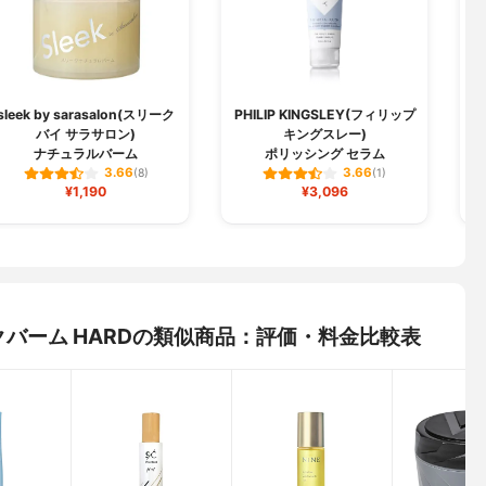
sleek by sarasalon(スリーク
PHILIP KINGSLEY(フィリップ
バイ サラサロン)
キングスレー)
ナチュラルバーム
ポリッシング セラム
3.66
3.66
(8)
(1)
¥1,190
¥3,096
ックバーム HARDの類似商品：評価・料金比較表