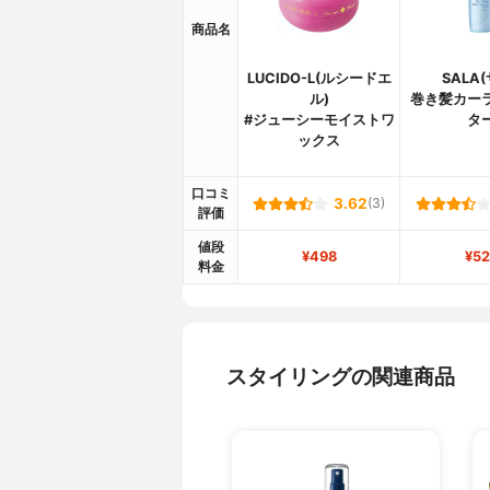
商品名
LUCIDO-L(ルシードエ
SALA
ル)
巻き髪カー
#ジューシーモイストワ
タ
ックス
口コミ
3.62
(3)
評価
値段
¥498
¥52
料金
スタイリングの関連商品