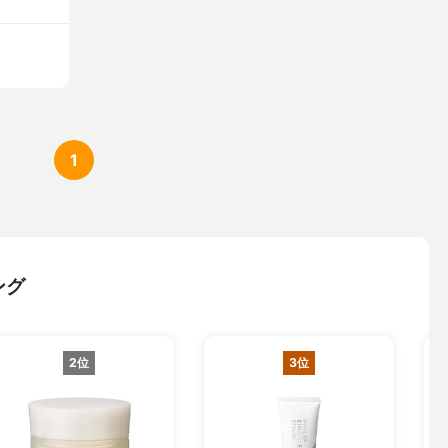
1
ング
2位
3位