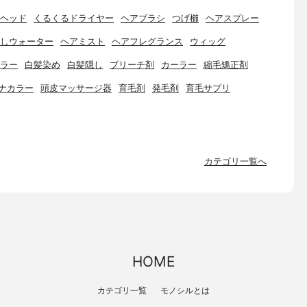
ヘッド
くるくるドライヤー
ヘアブラシ
つげ櫛
ヘアスプレー
しウォーター
ヘアミスト
ヘアフレグランス
ウィッグ
ラー
白髪染め
白髪隠し
ブリーチ剤
カーラー
縮毛矯正剤
ナカラー
頭皮マッサージ器
育毛剤
発毛剤
育毛サプリ
カテゴリ一覧へ
HOME
カテゴリ一覧
モノシルとは