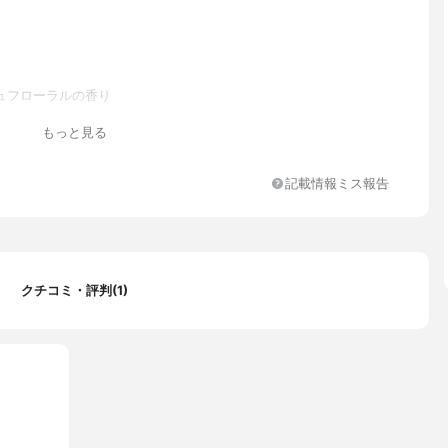
ュフローラルの香り
ス硫酸アンモニウム、エタノール、ラウラミドプロピルベタイン、
もっと見る
16、コハク酸、イソデシルグリセリルエーテル、PPG-3カプリリル
ポリクオタニウム-10、ラウリルヒドロキシスルタイン、ラウレス-
、水酸化K、安息香酸Na、香料
記載情報ミス報告
クチコミ・評判(1)