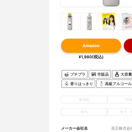
Amazon
¥1,980(税込)
プチプラ
市販品
大容量
香りはっきり
高級アルコール
敏感肌
乾
剛毛
軟毛・
メーカー会社名
花王株式会