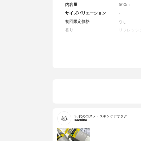
内容量
500ml
サイズバリエーション
-
初回限定価格
なし
香り
リフレッシ
全成分
水、ラウレ
ラウレス-
エーテル、
3、塩化Na
30代のコスメ・スキンケアオタク
sachiko