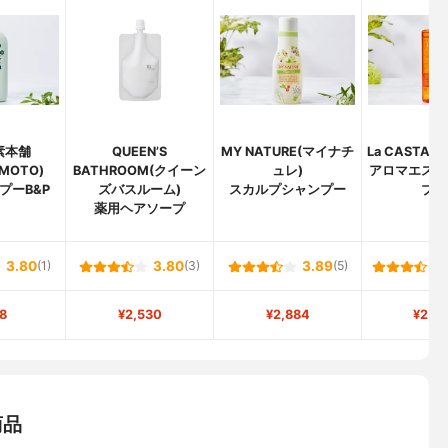
素本舗
QUEEN’S
MY NATURE(マイナチ
La CASTA
OMOTO)
BATHROOM(クイーン
ュレ)
アロマエステ
プーB&P
ズバスルーム)
スカルプシャンプー
プ4
薬用ヘアソープ
3.80
(1)
3.80
(3)
3.89
(5)
8
¥2,530
¥2,884
¥2,2
商品