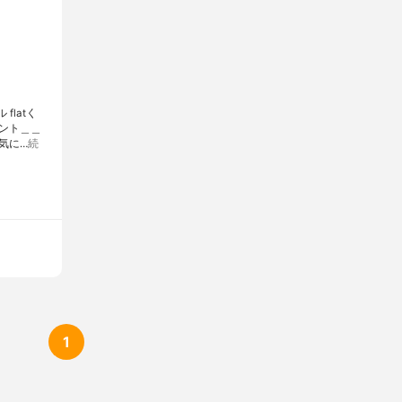
flatく
ント＿＿
気に…
続
1