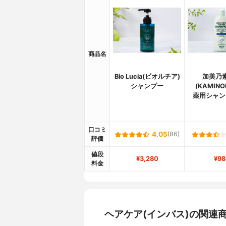
商品名
Bio Lucia(ビオルチア)
加美乃
シャンプー
(KAMIN
薬用シャン
口コミ
4.05
(86)
評価
値段
¥3,280
¥98
料金
ヘアケア(インバス)の関連