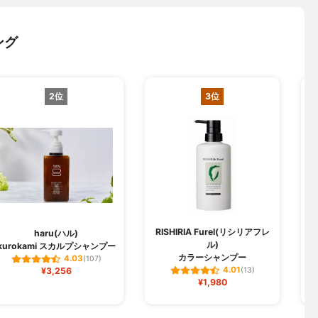
ング
2位
3位
RISHIRIA Furel(リシリアフレ
haru(ハル)
ル)
kurokami スカルプシャンプー
ク
カラーシャンプー
4.03
(107)
4.01
¥3,256
(13)
¥1,980