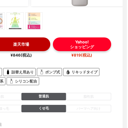
Yahoo!
楽天市場
ショッピング
¥846(税込)
¥819(税込)
詰替え用あり
ポンプ式
リキッドタイプ
系
シリコン配合
普通肌
燥肌
脂性肌
くせ毛
猫っ毛
パーマヘア向け
社