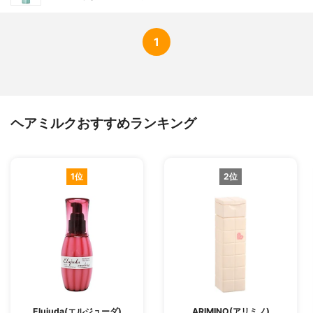
1
ヘアミルクおすすめランキング
1位
2位
Elujuda(エルジューダ)
ARIMINO(アリミノ)