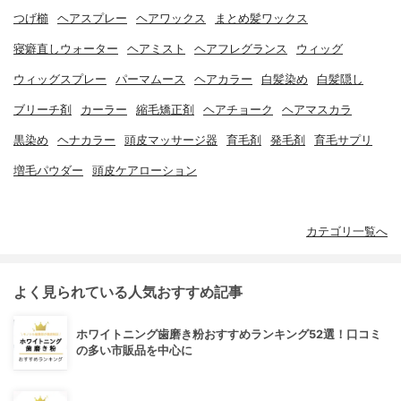
つげ櫛
ヘアスプレー
ヘアワックス
まとめ髪ワックス
寝癖直しウォーター
ヘアミスト
ヘアフレグランス
ウィッグ
ウィッグスプレー
パーマムース
ヘアカラー
白髪染め
白髪隠し
ブリーチ剤
カーラー
縮毛矯正剤
ヘアチョーク
ヘアマスカラ
黒染め
ヘナカラー
頭皮マッサージ器
育毛剤
発毛剤
育毛サプリ
増毛パウダー
頭皮ケアローション
カテゴリ一覧へ
よく見られている人気おすすめ記事
ホワイトニング歯磨き粉おすすめランキング52選！口コミ
の多い市販品を中心に