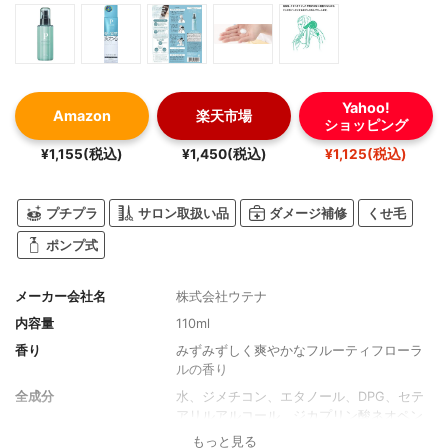
Yahoo!
Amazon
楽天市場
ショッピング
¥1,155(税込)
¥1,450(税込)
¥1,125(税込)
プチプラ
サロン取扱い品
ダメージ補修
くせ毛
ポンプ式
メーカー会社名
株式会社ウテナ
内容量
110ml
香り
みずみずしく爽やかなフルーティフローラ
ルの香り
全成分
水、ジメチコン、エタノール、DPG、セテ
アリルアルコール、ジカプリン酸ネオペン
チルグリコール、セテス-15、イソステアロ
もっと見る