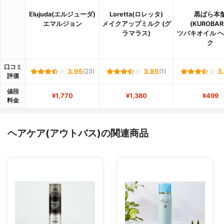
Elujuda(エルジューダ)
Loretta(ロレッタ)
黒ばら本
エマルジョン
メイクアップミルク (グ
(KUROBAR
ラマラス)
ツバキオイル 
ク
口コミ
3.95
(23)
3.85
(1)
3
評価
値段
¥1,770
¥1,380
¥499
料金
ヘアケア(アウトバス)の関連商品