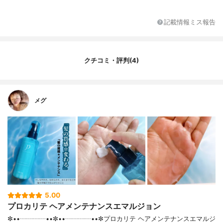
イル加水分解コラーゲン、グリセリン、(VP
／VA)コポリマー、ヒアルロン酸ヒドロキシ
プロピルトリモニウム、(ジヒドロキシメチ
記載情報ミス報告
ルシリルプロポキシ)ヒドロキシプロピル加
水分解シルク、加水分解ケラチン、アルガ
ニアスピノサ核油、ヒマワリ種子油、アモ
ジメチコン、ヒドロキシエチルセルロー
クチコミ・評判(4)
ス、ベタイン、イソステアリン酸、ポリク
オタニウム-10、ステアリン酸グリセリル、
ステアリン酸グリセリル(SE)、ステアリン
酸PEG-10、ステアリン酸PEG-25、セテス-
メグ
20、べヘントリモニウムクロリド、ジココ
ジモニウムクロリド、ステアルトリモニウ
ムクロリド、変性アルコール、ペンジルア
ルコール、メチルパラベン、香料
5.00
プロカリテ ヘアメンテナンスエマルジョン
✼••┈┈┈┈••✼••┈┈┈┈••✼プロカリテ ヘアメンテナンスエマルジ