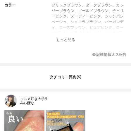
カラー
ブリックブラウン、ダークブラウン、カッ
パーブラウン、ゴールドブラウン、チェリ
ーピンク、ヌーディーピンク、シャンパン
ベージュ、ショコラブラウン、バーガンデ
ィ、ローズブラウン、ピュアピンク、ロー
ズピンク、ブライトオレンジ、シェルピン
ク、シェルベージュ、シェルホワイト、シ
もっと見る
アーブラウン、シアーホワイト、オーロラ
オレンジ、オーロラピンク、オーロラパー
記載情報ミス報告
プル、ウォームベージュ、ロージーベージ
ュ、マゼンタピンク、ウォルナット、フラ
ミンゴ、ブライトイエロー、ライトベージ
ュ、シャイニーゴールド、ベビーピンク、
クチコミ・評判(5)
ラベンダー、ゴールド、マリンブルー、パ
ープル、マリーゴールド、マンダリン
パレットに入っている色
1色
数
コスメ好き大学生
みぃぽな
カラー展開数
全36色
内容量
1.5g