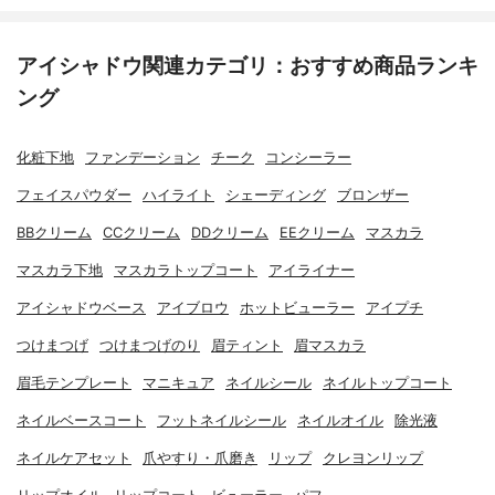
アイシャドウ関連カテゴリ：おすすめ商品ランキ
ング
化粧下地
ファンデーション
チーク
コンシーラー
フェイスパウダー
ハイライト
シェーディング
ブロンザー
BBクリーム
CCクリーム
DDクリーム
EEクリーム
マスカラ
マスカラ下地
マスカラトップコート
アイライナー
アイシャドウベース
アイブロウ
ホットビューラー
アイプチ
つけまつげ
つけまつげのり
眉ティント
眉マスカラ
眉毛テンプレート
マニキュア
ネイルシール
ネイルトップコート
ネイルベースコート
フットネイルシール
ネイルオイル
除光液
ネイルケアセット
爪やすり・爪磨き
リップ
クレヨンリップ