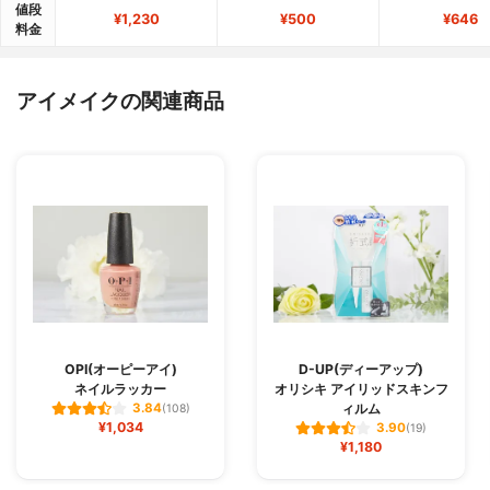
値段
¥1,230
¥500
¥646
料金
アイメイクの関連商品
OPI(オーピーアイ)
D-UP(ディーアップ)
ネイルラッカー
オリシキ アイリッドスキンフ
ィルム
3.84
(108)
¥1,034
3.90
(19)
¥1,180