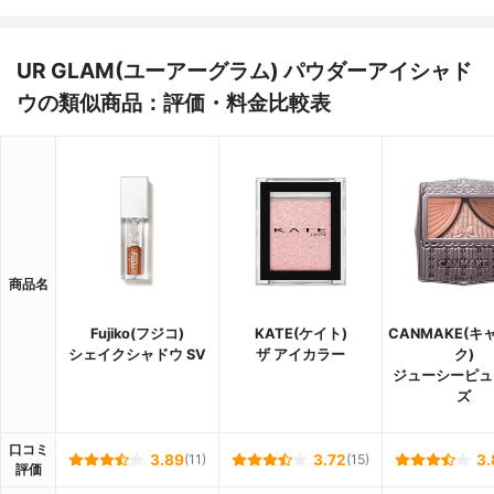
UR GLAM(ユーアーグラム) パウダーアイシャド
ウの類似商品：評価・料金比較表
商品名
Fujiko(フジコ)
KATE(ケイト)
CANMAKE(キ
シェイクシャドウ SV
ザ アイカラー
ク)
ジューシーピュ
ズ
口コミ
3.89
(11)
3.72
(15)
3.
評価