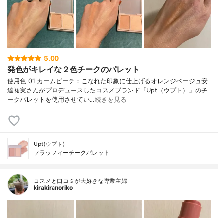
5.00
発色がキレイな２色チークのパレット
使用色 01 カームビーチ：こなれた印象に仕上げるオレンジベージュ安
達祐実さんがプロデュースしたコスメブランド「Upt（ウプト）」のチ
ークパレットを使用させてい…
続きを見る
Upt(ウプト)
フラッフィーチークパレット
コスメと口コミが大好きな専業主婦
kirakiranoriko