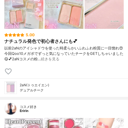
5.00
ナチュラル発色で初心者さんにも💕
以前2aNのアイシャドウを使った時柔らかいふわふわ粉質に一目惚れ😍⁡
今回Qoo10メガポでずっと気になっていたチークをGETしちゃいました
😋💕⁡2aNコスメの粉…
続きを見る
2aN(トゥエイエン)
デュアルチーク
コスメ好き
Eririn