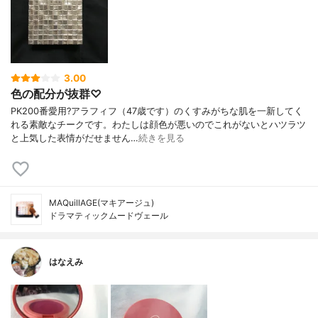
3.00
色の配分が抜群♡
PK200番愛用?アラフィフ（47歳です）のくすみがちな肌を一新してく
れる素敵なチークです。わたしは顔色が悪いのでこれがないとハツラツ
と上気した表情がだせません…
続きを見る
MAQuillAGE(マキアージュ)
ドラマティックムードヴェール
はなえみ