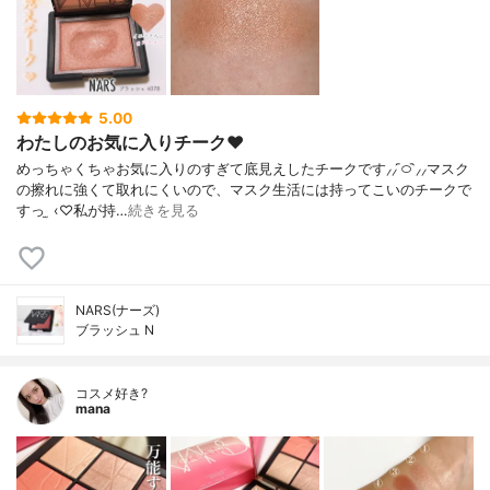
5.00
わたしのお気に入りチーク‪‪❤︎‬
めっちゃくちゃお気に入りのすぎて底見えしたチークです⸝⸝ ᷇࿀ ᷆⸝⸝マスク
の擦れに強くて取れにくいので、マスク生活には持ってこいのチークで
すっ ̫ ‹♡私が持…
続きを見る
NARS(ナーズ)
ブラッシュ N
コスメ好き?
mana