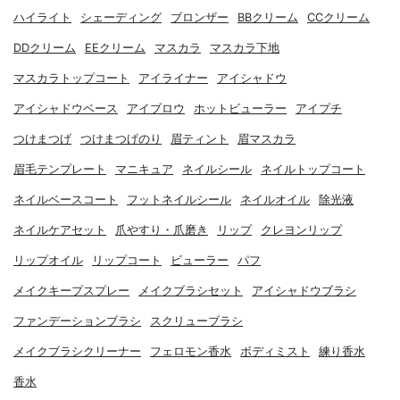
ハイライト
シェーディング
ブロンザー
BBクリーム
CCクリーム
DDクリーム
EEクリーム
マスカラ
マスカラ下地
マスカラトップコート
アイライナー
アイシャドウ
アイシャドウベース
アイブロウ
ホットビューラー
アイプチ
つけまつげ
つけまつげのり
眉ティント
眉マスカラ
眉毛テンプレート
マニキュア
ネイルシール
ネイルトップコート
ネイルベースコート
フットネイルシール
ネイルオイル
除光液
ネイルケアセット
爪やすり・爪磨き
リップ
クレヨンリップ
リップオイル
リップコート
ビューラー
パフ
メイクキープスプレー
メイクブラシセット
アイシャドウブラシ
ファンデーションブラシ
スクリューブラシ
メイクブラシクリーナー
フェロモン香水
ボディミスト
練り香水
香水