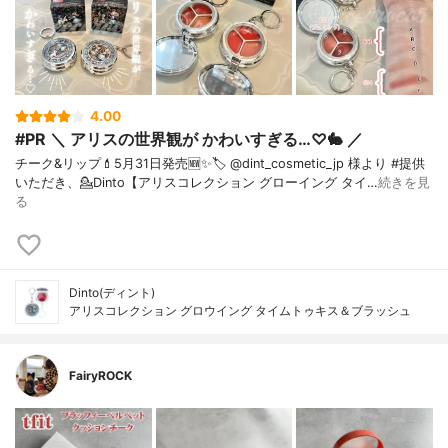
4.00
#PR ＼ アリスの世界観が かわいすぎる…♡🐇 ／
チーク&リップ💄⁡5月31日発売🆕✨⁡🏷️ @dint_cosmetic_jp 様より #提供
いただき、⁡💁Dinto【アリスコレクション グローイング タイ…
続きを見
る
Dinto(ディント)
アリスコレクション グロウイング タイムトゥキス＆ブラッシュ
FairyROCK