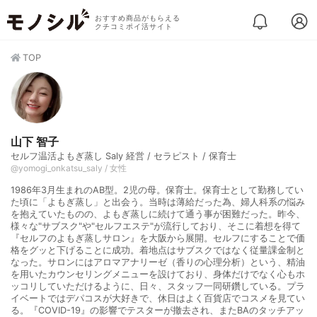
おすすめ商品がもらえる
クチコミポイ活サイト
TOP
山下 智子
セルフ温活よもぎ蒸し Saly 経営 / セラピスト / 保育士
@yomogi_onkatsu_saly / 女性
1986年3月生まれのAB型。2児の母。保育士。保育士として勤務してい
た頃に「よもぎ蒸し」と出会う。当時は薄給だった為、婦人科系の悩み
を抱えていたものの、よもぎ蒸しに続けて通う事が困難だった。昨今、
様々な"サブスク"や"セルフエステ"が流行しており、そこに着想を得て
『セルフのよもぎ蒸しサロン』を大阪から展開。セルフにすることで価
格をグッと下げることに成功。着地点はサブスクではなく従量課金制と
なった。サロンにはアロマアナリーゼ（香りの心理分析）という、精油
を用いたカウンセリングメニューを設けており、身体だけでなく心もホ
ッコリしていただけるように、日々、スタッフ一同研鑽している。プラ
イベートではデパコスが大好きで、休日はよく百貨店でコスメを見てい
る。『COVID-19』の影響でテスターが撤去され、またBAのタッチアッ