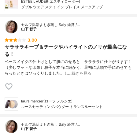
ESTEE LAUDER(エスティローダー)
ダブル ウェア ステイ イン プレイス メークアップ
セルフ温活よもぎ蒸し Saly 経営 /…
山下 智子
3.00
サラサラキープ＆チークやハイライトのノリが最高にな
る！
ベースメイクの仕上げとして肌にのせると、サラサラに仕上がります！
（少しマットな印象）粒子が本当に細かく、最初に店頭で手にのせても
らったときはびっくりしました。し…
続きを見る
laura mercier(ローラ メルシエ)
ルースセッティングパウダー トランスルーセント
セルフ温活よもぎ蒸し Saly 経営 /…
山下 智子