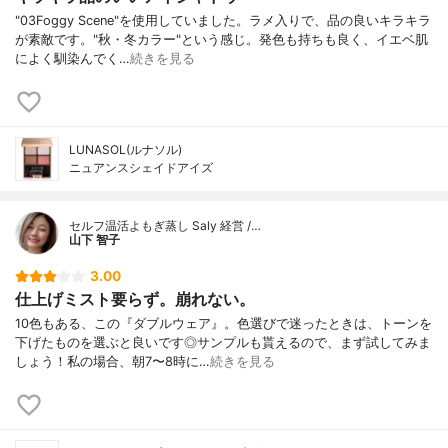
"03Foggy Scene"を使用していました。ラメ入りで、品の良いキラキラ
が素敵です。"秋・冬カラー"という感じ。発色も持ちも良く、イエベ肌
によく馴染んでく…
続きを見る
LUNASOL(ルナソル)
ニュアンスシェイドアイズ
セルフ温活よもぎ蒸し Saly 経営 /…
山下 智子
3.00
仕上げミスト要らず。崩れない。
10色もある、この『ダブルウェア』。色選びで迷ったときは、トーンを
下げたものを選ぶと良いです◎サンプルも貰えるので、まず試してみま
しょう！私の場合、朝7〜8時に…
続きを見る