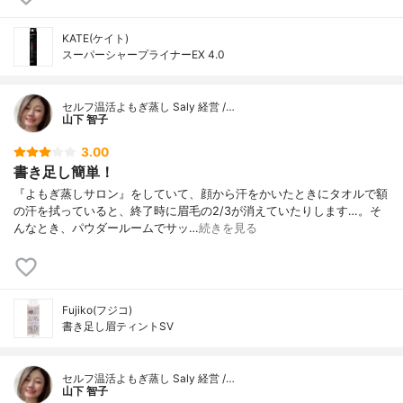
KATE(ケイト)
スーパーシャープライナーEX 4.0
セルフ温活よもぎ蒸し Saly 経営 /…
山下 智子
3.00
書き足し簡単！
『よもぎ蒸しサロン』をしていて、顔から汗をかいたときにタオルで額
の汗を拭っていると、終了時に眉毛の2/3が消えていたりします…。そ
んなとき、パウダールームでサッ…
続きを見る
Fujiko(フジコ)
書き足し眉ティントSV
セルフ温活よもぎ蒸し Saly 経営 /…
山下 智子