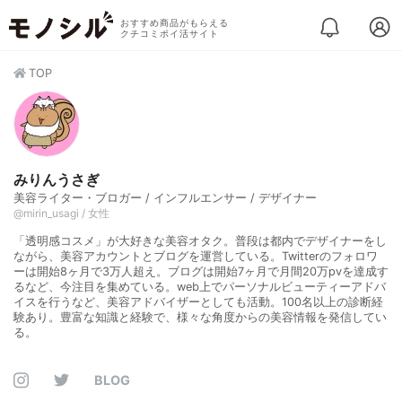
おすすめ商品がもらえる
クチコミポイ活サイト
TOP
みりんうさぎ
美容ライター・ブロガー / インフルエンサー / デザイナー
@mirin_usagi / 女性
「透明感コスメ」が大好きな美容オタク。普段は都内でデザイナーをし
ながら、美容アカウントとブログを運営している。Twitterのフォロワ
ーは開始8ヶ月で3万人超え。ブログは開始7ヶ月で月間20万pvを達成す
るなど、今注目を集めている。web上でパーソナルビューティーアドバ
イスを行うなど、美容アドバイザーとしても活動。100名以上の診断経
験あり。豊富な知識と経験で、様々な角度からの美容情報を発信してい
る。
BLOG