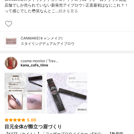
店舗でしか売られていない新発売アイブロウ✨正直最初はなにこれ？！
って感じでした😳笑なんとこ…
続きを見る
CANMAKE(キャンメイク)
スタイリングデュアルアイブロウ
cosme monitor / Trav…
kana_cafe_time
5.00
目元全体が際立つ眉づくり
【KATE（ケイト）】「フェザーブロウメイカー（EX-1）」【数量限