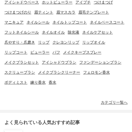
アイシャドウベース
ホットビューラー
アイプチ
つけまつげ
つけまつげのり
眉ティント
眉マスカラ
眉毛テンプレート
マニキュア
ネイルシール
ネイルトップコート
ネイルベースコート
フットネイルシール
ネイルオイル
除光液
ネイルケアセット
爪やすり・爪磨き
リップ
クレヨンリップ
リップオイル
リップコート
ビューラー
パフ
メイクキープスプレー
メイクブラシセット
アイシャドウブラシ
ファンデーションブラシ
スクリューブラシ
メイクブラシクリーナー
フェロモン香水
ボディミスト
練り香水
香水
カテゴリ一覧へ
よく見られている人気おすすめ記事