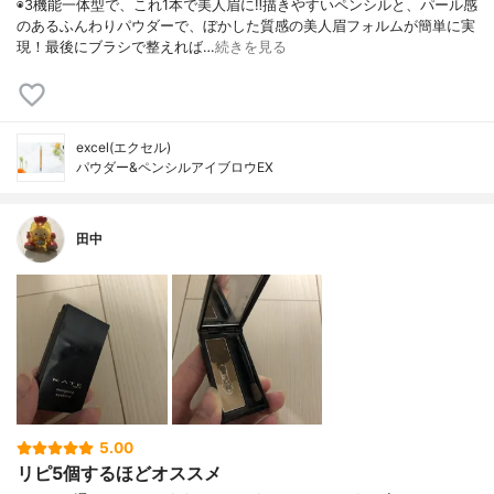
◉3機能一体型で、これ1本で美人眉に‼︎描きやすいペンシルと、パール感
のあるふんわりパウダーで、ぼかした質感の美人眉フォルムが簡単に実
現！最後にブラシで整えれば…
続きを見る
excel(エクセル)
パウダー&ペンシルアイブロウEX
田中
5.00
リピ5個するほどオススメ