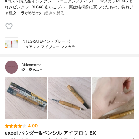
#コスメ購入品インテグレートニュアンスアイブローマスカラPK746 ど
れみピンク ／ BL648 あいこブルー実は結構前に買ってたもの。笑おジ
ャ魔女コラボがかわ…
続きを見る
INTEGRATE(インテグレート)
ニュアンス アイブロー マスカラ
3kidsmama
みーさん¨̮⸝⋆
4.00
excel パウダー&ペンシル アイブロウ EX