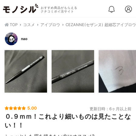
おすすめ商品がもらえる
クチコミポイ活サイト
TOP
コスメ
アイブロウ
CEZANNE(セザンヌ) 超細芯アイブロウ
nao
5.00
更新日時：6ヶ月以上前
０.９ｍｍ！これより細いものは見たことな
い！！