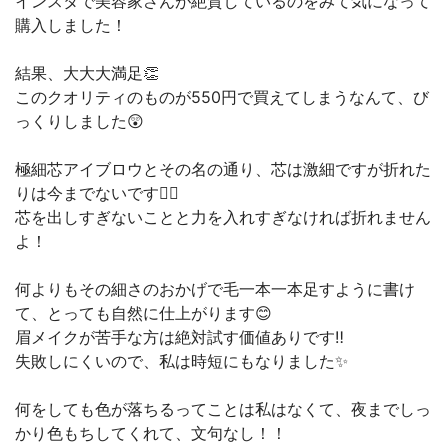
インスタで美容家さんが絶賛しているのをみて気になって
購入しました！
結果、大大大満足👏
このクオリティのものが550円で買えてしまうなんて、び
っくりしました😲
極細芯アイブロウとその名の通り、芯は激細ですが折れた
りは今までないです🙆‍♀️
芯を出しすぎないことと力を入れすぎなければ折れません
よ！
何よりもその細さのおかげで毛一本一本足すように書け
て、とっても自然に仕上がります😊
眉メイクが苦手な方は絶対試す価値ありです‼️
失敗しにくいので、私は時短にもなりました✨
何をしても色が落ちるってことは私はなくて、夜までしっ
かり色もちしてくれて、文句なし！！