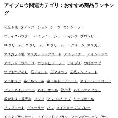
アイブロウ関連カテゴリ：おすすめ商品ランキン
グ
化粧下地
ファンデーション
チーク
コンシーラー
フェイスパウダー
ハイライト
シェーディング
ブロンザー
BBクリーム
CCクリーム
DDクリーム
EEクリーム
マスカラ
マスカラ下地
マスカラトップコート
アイライナー
アイシャドウ
アイシャドウベース
ホットビューラー
アイプチ
つけまつげ
つけまつげのり
眉ティント
眉マスカラ
眉毛テンプレート
マニキュア
ネイルシール
ネイルトップコート
ネイルベースコート
フットネイルシール
ネイルオイル
除光液
ネイルケアセット
爪やすり・爪磨き
リップ
クレヨンリップ
リップオイル
リップコート
ビューラー
パフ
メイクキープスプレー
メイクブラシセット
アイシャドウブラシ
ファンデーションブラシ