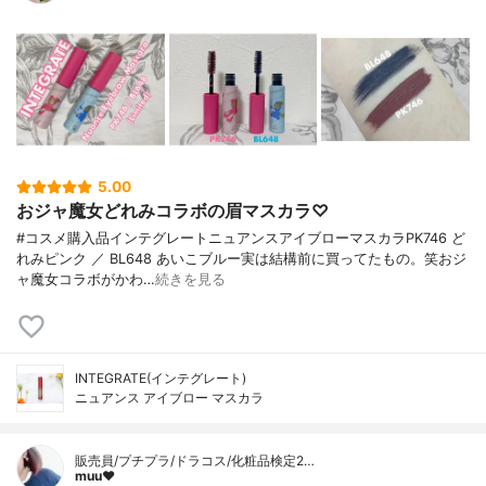
5.00
おジャ魔女どれみコラボの眉マスカラ♡
#コスメ購入品インテグレートニュアンスアイブローマスカラPK746 ど
れみピンク ／ BL648 あいこブルー実は結構前に買ってたもの。笑おジ
ャ魔女コラボがかわ…
続きを見る
INTEGRATE(インテグレート)
ニュアンス アイブロー マスカラ
販売員/プチプラ/ドラコス/化粧品検定2…
muu❤︎