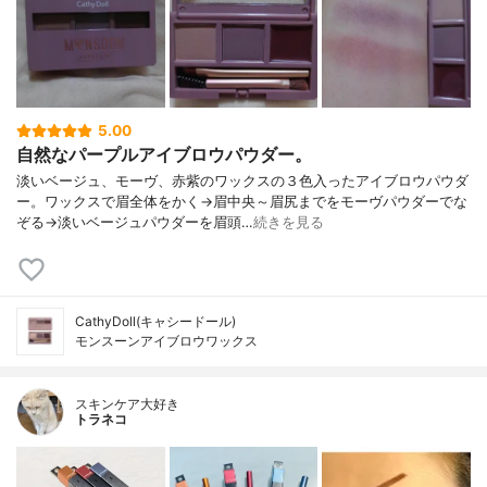
5.00
自然なパープルアイブロウパウダー。
淡いベージュ、モーヴ、赤紫のワックスの３色入ったアイブロウパウダ
ー。ワックスで眉全体をかく→眉中央～眉尻までをモーヴパウダーでな
ぞる→淡いベージュパウダーを眉頭…
続きを見る
CathyDoll(キャシードール)
モンスーンアイブロウワックス
スキンケア大好き
トラネコ