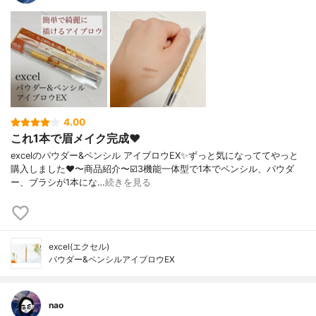
4.00
これ1本で眉メイク完成❤️
excelのパウダー&ペンシル アイブロウEX✨ずっと気になっててやっと
購入しました❤️〜商品紹介〜☑️3機能一体型で1本でペンシル、パウダ
ー、ブラシが1本にな…
続きを見る
excel(エクセル)
パウダー&ペンシルアイブロウEX
nao