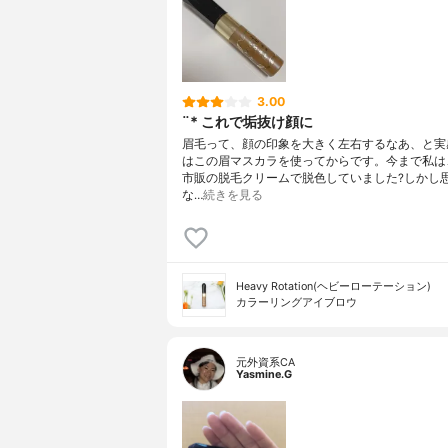
3.00
¨* これで垢抜け顔に
眉毛って、顔の印象を大きく左右するなあ、と実
はこの眉マスカラを使ってからです。今まで私は
市販の脱毛クリームで脱色していました?しかし
な…
続きを見る
Heavy Rotation(ヘビーローテーション)
カラーリングアイブロウ
元外資系CA
Yasmine.G