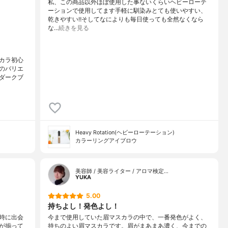
私、この商品以外ほぼ使用した事ないくらいヘビーローテ
ーションで使用してます手軽に馴染みとても使いやすい、
乾きやすい‼︎そしてなによりも毎日使っても全然なくなら
な…
続きを見る
カラ初心
のバリエ
ダークブ
Heavy Rotation(ヘビーローテーション)
カラーリングアイブロウ
美容師 / 美容ライター / アロマ検定…
YUKA
5.00
持ちよし！発色よし！
時に出会
今まで使用していた眉マスカラの中で、一番発色がよく、
が揃って
持ちのよい眉マスカラです。眉がまあまあ濃く、今までの