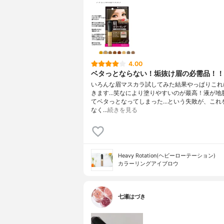
4.00
ベタっとならない！垢抜け眉の必需品！！
いろんな眉マスカラ試してみた結果やっぱりこれ
きます…笑なにより塗りやすいのが最高！液が地
てベタっとなってしまった…という失敗が、これ
なく…
続きを見る
Heavy Rotation(ヘビーローテーション)
カラーリングアイブロウ
七瀬はづき