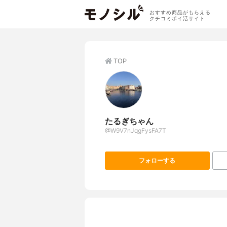
おすすめ商品がもらえる
クチコミポイ活サイト
TOP
たるぎちゃん
@W9V7nJqgFysFA7T
フォローする