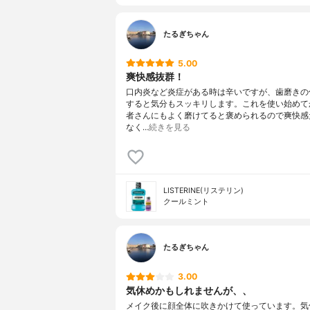
たるぎちゃん
5.00
爽快感抜群！
口内炎など炎症がある時は辛いですが、歯磨きの
すると気分もスッキリします。これを使い始めて
者さんにもよく磨けてると褒められるので爽快感
なく…
続きを見る
LISTERINE(リステリン)
クールミント
たるぎちゃん
3.00
気休めかもしれませんが、、
メイク後に顔全体に吹きかけて使っています。気