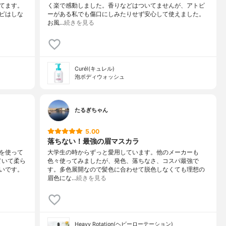
てます。
く楽で感動しました。香りなどはついてませんが、アトピ
ピはしな
ーがある私でも傷口にしみたりせず安心して使えました。
お風…
続きを見る
Curél(キュレル)
泡ボディウォッシュ
たるぎちゃん
5.00
落ちない！最強の眉マスカラ
を使って
大学生の時からずっと愛用しています。他のメーカーも
ていて柔ら
色々使ってみましたが、発色、落ちなさ、コスパ最強で
いです。
す。多色展開なので髪色に合わせて脱色しなくても理想の
眉色にな…
続きを見る
Heavy Rotation(ヘビーローテーション)