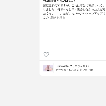
乾燥知らずなお肌に！
超乾燥肌の私ですが、これは本当に乾燥しなく、
しました。何でもっと早く出会わなかったんだろ
たくらい、、。ただ、カバー力やトーンアップは
この…
続きを見る
Primavista(プリマヴィスタ)
カサつき・粉ふき防止 化粧下地