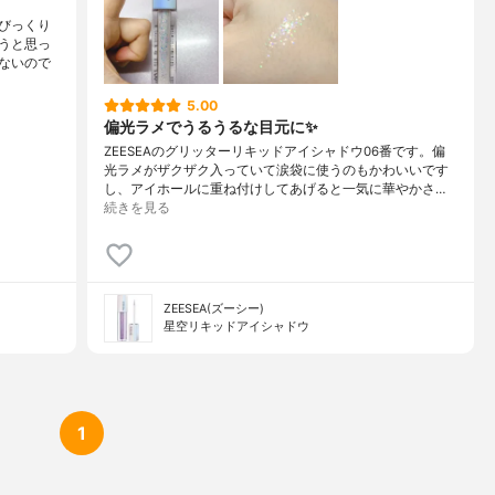
びっくり
うと思っ
ないので
5.00
偏光ラメでうるうるな目元に✨
ZEESEAのグリッターリキッドアイシャドウ06番です。偏
光ラメがザクザク入っていて涙袋に使うのもかわいいです
し、アイホールに重ね付けしてあげると一気に華やかさ…
続きを見る
ZEESEA(ズーシー)
星空リキッドアイシャドウ
1