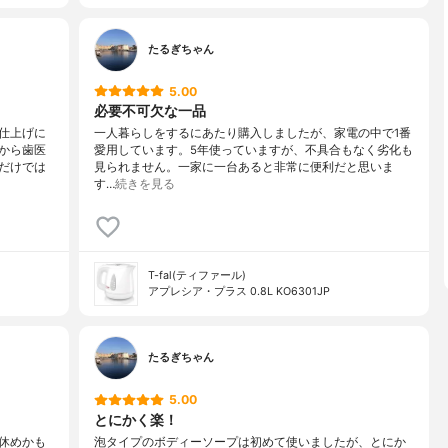
たるぎちゃん
5.00
必要不可欠な一品
仕上げに
一人暮らしをするにあたり購入しましたが、家電の中で1番
から歯医
愛用しています。5年使っていますが、不具合もなく劣化も
だけでは
見られません。一家に一台あると非常に便利だと思いま
す…
続きを見る
T-fal(ティファール)
アプレシア・プラス 0.8L KO6301JP
たるぎちゃん
5.00
とにかく楽！
休めかも
泡タイプのボディーソープは初めて使いましたが、とにか