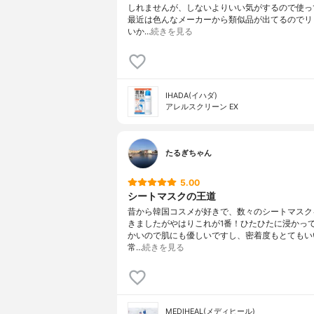
しれませんが、しないよりいい気がするので使っ
最近は色んなメーカーから類似品が出てるのでリ
いか…
続きを見る
IHADA(イハダ)
アレルスクリーン EX
たるぎちゃん
5.00
シートマスクの王道
昔から韓国コスメが好きで、数々のシートマスク
きましたがやはりこれが1番！ひたひたに浸かっ
かいので肌にも優しいですし、密着度もとてもい
常…
続きを見る
MEDIHEAL(メディヒール)