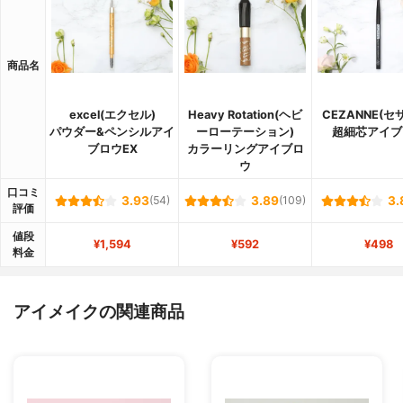
商品名
excel(エクセル)
Heavy Rotation(ヘビ
CEZANNE(セ
パウダー&ペンシルアイ
ーローテーション)
超細芯アイブ
ブロウEX
カラーリングアイブロ
ウ
口コミ
3.93
(54)
3.89
(109)
3.
評価
値段
¥1,594
¥592
¥498
料金
アイメイクの関連商品