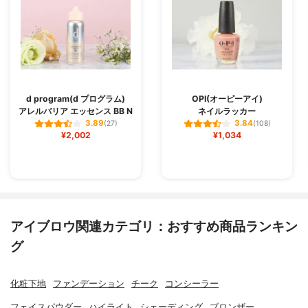
d program(d プログラム)
OPI(オーピーアイ)
アレルバリア エッセンス BB N
ネイルラッカー
3.89
3.84
(27)
(108)
¥2,002
¥1,034
アイブロウ関連カテゴリ：おすすめ商品ランキン
グ
化粧下地
ファンデーション
チーク
コンシーラー
フェイスパウダー
ハイライト
シェーディング
ブロンザー