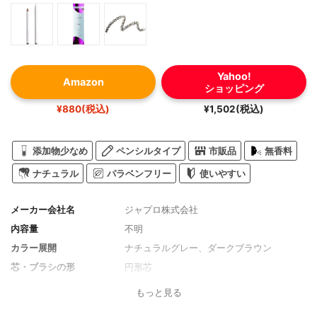
Yahoo!
Amazon
ショッピング
¥880(税込)
¥1,502(税込)
添加物少なめ
ペンシルタイプ
市販品
無香料
ナチュラル
パラベンフリー
使いやすい
メーカー会社名
ジャプロ株式会社
内容量
不明
カラー展開
ナチュラルグレー、ダークブラウン
芯・ブラシの形
円形芯
もっと見る