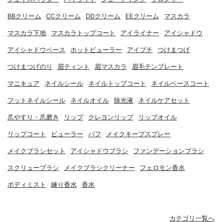
BBクリーム
CCクリーム
DDクリーム
EEクリーム
マスカラ
マスカラ下地
マスカラトップコート
アイライナー
アイシャドウ
アイシャドウベース
ホットビューラー
アイプチ
つけまつげ
つけまつげのり
眉ティント
眉マスカラ
眉毛テンプレート
マニキュア
ネイルシール
ネイルトップコート
ネイルベースコート
フットネイルシール
ネイルオイル
除光液
ネイルケアセット
爪やすり・爪磨き
リップ
クレヨンリップ
リップオイル
リップコート
ビューラー
パフ
メイクキープスプレー
メイクブラシセット
アイシャドウブラシ
ファンデーションブラシ
スクリューブラシ
メイクブラシクリーナー
フェロモン香水
ボディミスト
練り香水
香水
カテゴリ一覧へ