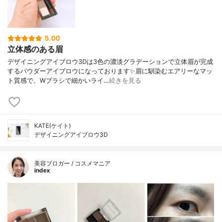
5.00
立体感のある眉
デザイニングアイブロウ3Dは3色の濃淡グラデーションで立体眉が完成
するパウダーアイブロウになっております✨眉に馴染むエアリーなマッ
ト質感で、Wブラシで細かいライ…
続きを見る
KATE(ケイト)
デザイニングアイブロウ3D
美容ブロガー / コスメマニア
index