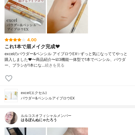
4.00
これ1本で眉メイク完成❤️
excelのパウダー&ペンシル アイブロウEX✨ずっと気になっててやっと
購入しました❤️〜商品紹介〜☑️3機能一体型で1本でペンシル、パウダ
ー、ブラシが1本にな…
続きを見る
excel(エクセル)
パウダー&ペンシルアイブロウEX
ルルコスオフィシャルメンバー
はるぽんぬにゃたろう