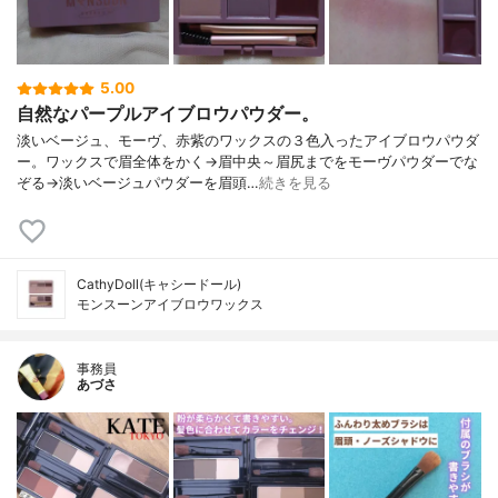
5.00
自然なパープルアイブロウパウダー。
淡いベージュ、モーヴ、赤紫のワックスの３色入ったアイブロウパウダ
ー。ワックスで眉全体をかく→眉中央～眉尻までをモーヴパウダーでな
ぞる→淡いベージュパウダーを眉頭…
続きを見る
CathyDoll(キャシードール)
モンスーンアイブロウワックス
事務員
あづさ