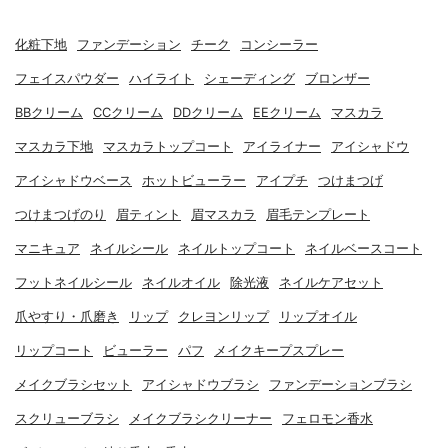
化粧下地
ファンデーション
チーク
コンシーラー
フェイスパウダー
ハイライト
シェーディング
ブロンザー
BBクリーム
CCクリーム
DDクリーム
EEクリーム
マスカラ
マスカラ下地
マスカラトップコート
アイライナー
アイシャドウ
アイシャドウベース
ホットビューラー
アイプチ
つけまつげ
つけまつげのり
眉ティント
眉マスカラ
眉毛テンプレート
マニキュア
ネイルシール
ネイルトップコート
ネイルベースコート
フットネイルシール
ネイルオイル
除光液
ネイルケアセット
爪やすり・爪磨き
リップ
クレヨンリップ
リップオイル
リップコート
ビューラー
パフ
メイクキープスプレー
メイクブラシセット
アイシャドウブラシ
ファンデーションブラシ
スクリューブラシ
メイクブラシクリーナー
フェロモン香水