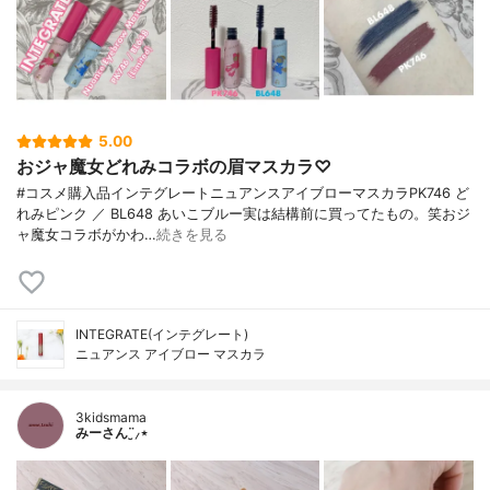
5.00
おジャ魔女どれみコラボの眉マスカラ♡
#コスメ購入品インテグレートニュアンスアイブローマスカラPK746 ど
れみピンク ／ BL648 あいこブルー実は結構前に買ってたもの。笑おジ
ャ魔女コラボがかわ…
続きを見る
INTEGRATE(インテグレート)
ニュアンス アイブロー マスカラ
3kidsmama
みーさん¨̮⸝⋆