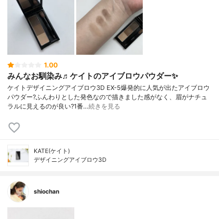
1.00
みんなお馴染み♬ケイトのアイブロウパウダー✨
ケイトデザイニングアイブロウ3D EX-5爆発的に人気が出たアイブロウ
パウダー?ふんわりとした発色なので描きました感がなく、眉がナチュ
ラルに見えるのが良い?1番…
続きを見る
KATE(ケイト)
デザイニングアイブロウ3D
shiochan