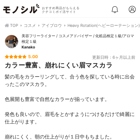
おすすめ商品がもらえる
クチコミポイ活サイト
TOP
コスメ
アイブロウ
Heavy Rotation(ヘビーローテーシ
美容フリーライター / コスメアドバイザー / 化粧品検定１級/アロマ
検定１級
Kanako
5.00
更新日時：6ヶ月以上前
カラー豊富、崩れにくい眉マスカラ
髪の毛をカラーリングして、合う色を探している時に出会
ったこのマスカラ。
色展開も豊富で自然なカラーが揃っています。
発色も良いので、眉毛をとかすようにつけるだけで綺麗に
仕上がります。
崩れにくく、朝の仕上がりが１日中もちました。