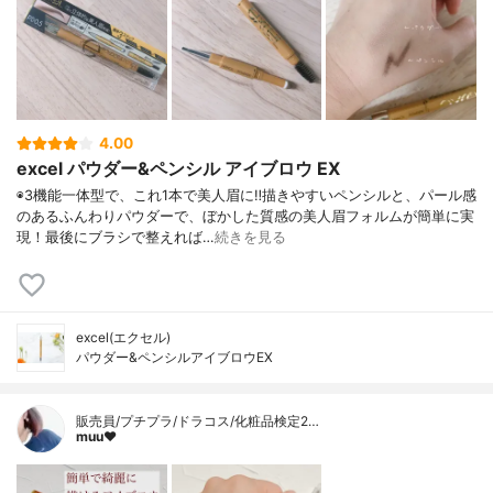
4.00
excel パウダー&ペンシル アイブロウ EX
◉3機能一体型で、これ1本で美人眉に‼︎描きやすいペンシルと、パール感
のあるふんわりパウダーで、ぼかした質感の美人眉フォルムが簡単に実
現！最後にブラシで整えれば…
続きを見る
excel(エクセル)
パウダー&ペンシルアイブロウEX
販売員/プチプラ/ドラコス/化粧品検定2…
muu❤︎