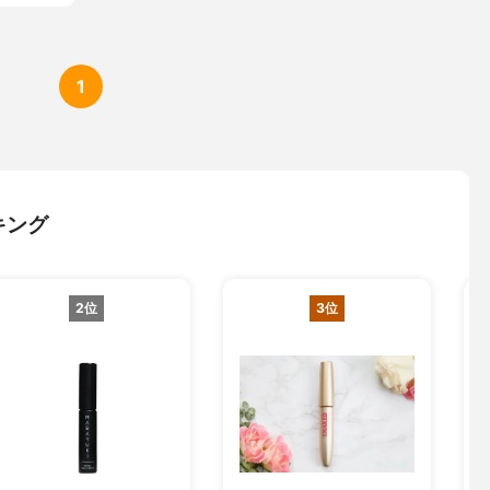
1
キング
2位
3位