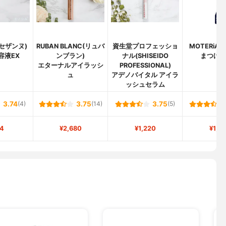
(セザンヌ)
RUBAN BLANC(リュバ
資生堂プロフェッショ
MOTERiA
容液EX
ンブラン)
ナル(SHISEIDO
まつげ
エターナルアイラッシ
PROFESSIONAL)
ュ
アデノバイタル アイラ
ッシュセラム
3.74
(4)
3.75
(14)
3.75
(5)
4
¥2,680
¥1,220
¥1,9