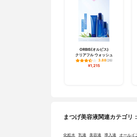
ORBIS(オルビス)
クリアフル ウォッシュ
3.88
(26)
¥1,215
まつげ美容液関連カテゴリ
化粧水
乳液
美容液
導入液
オールイ