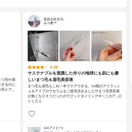
美容大好きOL
ふっきー
4.00
サステナブルを意識した作りの地球にも肌にも優
しいまつ毛＆眉毛美容液
まつ毛や眉
をするのに
まつ毛も眉毛もこれ一本でケアできる、ivii様のアイラッシ
つ毛ケア…
ュ＆アイブロウセラムをご提供頂きました♡まつ毛美容液
が無くなりそうだったのでグッドタイミング🫶✨このア…
続
きを見る
ivii(アイビー)