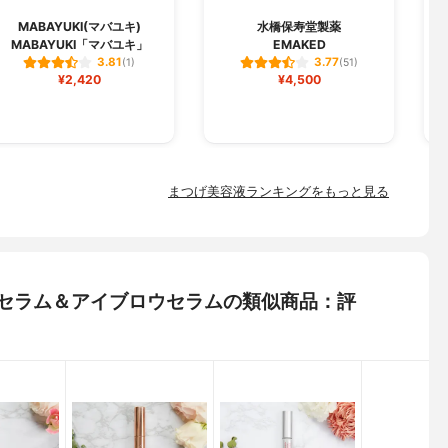
M
MABAYUKI(マバユキ)
水橋保寿堂製薬
MABAYUKI「マバユキ」
EMAKED
ラ
3.81
3.77
(1)
(51)
¥2,420
¥4,500
まつげ美容液ランキングをもっと見る
ッシュセラム＆アイブロウセラムの類似商品：評