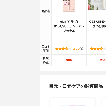
商品名
club(クラブ)
CEZANNE
すっぴんラッシュアッ
まつげ美
プセラム
口コミ
3.70
(1)
評価
値段
¥862
¥54
料金
目元・口元ケアの関連商品