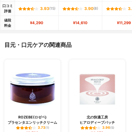
口コミ
3.93
(15)
3.90
(8)
3
評価
値段
¥4,290
¥14,610
¥11,299
料金
目元・口元ケアの関連商品
ROZEBE(ロゼベ)
北の快適工房
プラセンタエンリッチクリーム
ヒアロディープパッチ
3.73
3.96
(1)
(5)