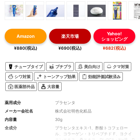
Yahoo!
Amazon
楽天市場
ショッピング
¥880(税込)
¥690(税込)
¥682(税込)
チューブタイプ
プチプラ
美白向け
クマ対策
シワ対策
トーンアップ効果
効能評価試験済み
医薬部外品
大容量
薬用成分
プラセンタ
メーカー会社名
株式会社明色化粧品
内容量
30g
全成分
プラセンタエキス-1、酢酸トコフェロー
ル、コラーゲン・トリペプチド F、ヨクイ
ニンエキス、桑エキス、DL-PCA・Na液、D