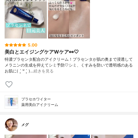
5.00
美白とエイジングケアWケア👀🤍
特濃プラセンタ配合のアイクリーム！プラセンタが肌の奥まで浸透して
メラニンの生成を抑えてシミ予防🤍シミ、くすみを防いで透明感のある
お肌に( ´͈ ᐜ `͈ )…
続きを見る
プラセホワイター
薬用美白アイクリーム
メグ