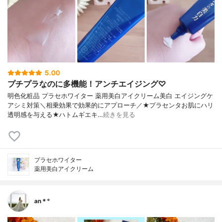
5.00
プチプラなのに多機能！アンチエイジング♡
明色化粧品 プラセホワイター 薬用美白アイクリーム美白 エイジングケ
アシミ対策＼相乗効果で効果的にアプローチ／★プラセンタお肌にハリ
透明感を与える★ハトムギエキ…
続きを見る
プラセホワイター
薬用美白アイクリーム
an＊°