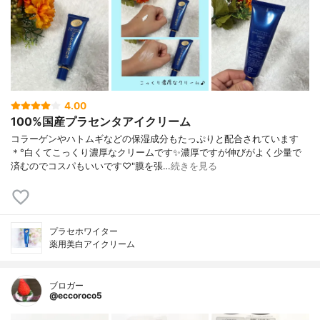
4.00
100%国産プラセンタアイクリーム
コラーゲンやハトムギなどの保湿成分もたっぷりと配合されています
＊°白くてこっくり濃厚なクリームです✨濃厚ですが伸びがよく少量で
済むのでコスパもいいです♡"膜を張…
続きを見る
プラセホワイター
薬用美白アイクリーム
ブロガー
@eccoroco5