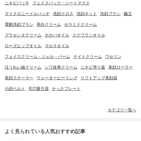
ニキビパッチ
フェイスパック・シートマスク
マイクロニードルパッチ
洗顔クロス
洗顔ネット
洗顔ブラシ
繭玉
電動洗顔ブラシ
美白クリーム
セラミドクリーム
プラセンタクリーム
ホホバオイル
スクワランオイル
ローズヒップオイル
マルラオイル
フェイスクリーム・ジェル・バーム
ナイトクリーム
ワセリン
ほうれい線クリーム
シワ改善クリーム
ニキビ塗り薬
美顔ローラー
美顔スチーマー
ウォーターピーリング
リフトアップ美顔器
小顔ベルト
毛穴吸引器
かっさプレート
カテゴリ一覧へ
よく見られている人気おすすめ記事