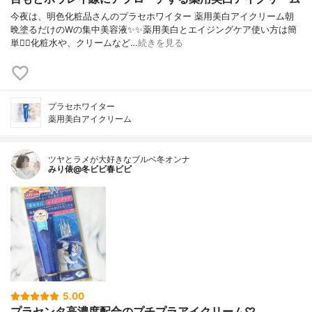
今夜は、明色化粧品さんのプラセホワイター 薬用美白アイクリーム朝
晩塗るだけのWの集中美容液✨✨薬用美白とエイジングケア使い方は簡
単🙆‍♀️化粧水や、クリームなど…
続きを見る
プラセホワイター
薬用美白アイクリーム
ツヤとラメが大好きなブルベ冬オンナ
みり俵@冬ビビ春ビビ
5.00
プラセンタ高濃度配合のプチプラアイクリーム♡