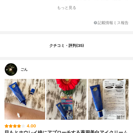
L-リンゴ酸、米ヌカ油、米ヌカスフィンゴ
もっと見る
糖脂質、大豆リン脂質、天然ビタミンE、オ
キシプロリン、濃グリセリン、グリセリ
ン、BG、1,2-ペンタンジオール、オレイン
記載情報ミス報告
酸ポリグリセリル、親油型ステアリン酸グ
リセリル、ステアリン酸ポリグリセリル、
パルミチン酸エチルヘキシル、サラシミツ
ロウ、ジメチコン、ステアリン酸、トリ(カ
クチコミ・評判(35)
プリル・カプリン酸)グリセリル、バチルア
ルコール、脂肪酸ジペンタエリスリチル-
1、水添ポリブテン、ベヘニルアルコール、
2-メタクリロイルオキシエチルホスホリル
ごん
コリン・メタクリル酸ブチル共重合体液、p
H調整剤、粘度調整剤、エタノール、フェノ
キシエタノール、パラベン、香料
4.00
目もとホウレイ線にアプローチする薬用美白アイクリーム