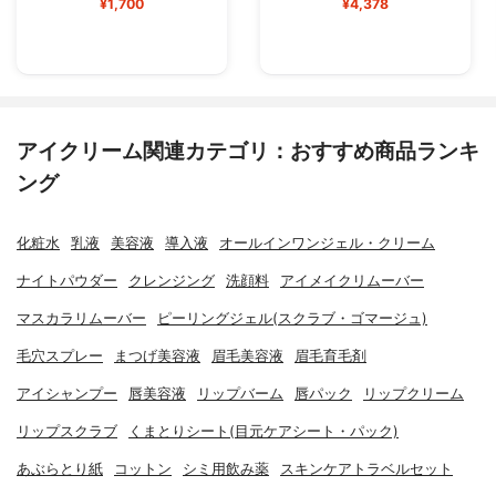
¥1,700
¥4,378
アイクリーム関連カテゴリ：おすすめ商品ランキ
ング
化粧水
乳液
美容液
導入液
オールインワンジェル・クリーム
ナイトパウダー
クレンジング
洗顔料
アイメイクリムーバー
マスカラリムーバー
ピーリングジェル(スクラブ・ゴマージュ)
毛穴スプレー
まつげ美容液
眉毛美容液
眉毛育毛剤
アイシャンプー
唇美容液
リップバーム
唇パック
リップクリーム
リップスクラブ
くまとりシート(目元ケアシート・パック)
あぶらとり紙
コットン
シミ用飲み薬
スキンケアトラベルセット