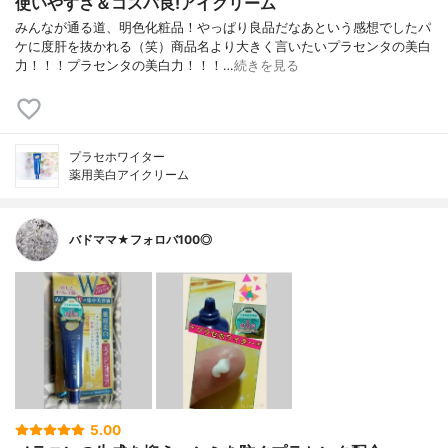
使いやすさ＆コスパ良!アイクリーム
みんなが通る道、明色化粧品！やっぱり良品だなあという感想でしたパ
ケに度肝を抜かれる（笑）商品名より大きく言いたいプラセンタの美白
力！！！プラセンタの美白力！！！…
続きを見る
プラセホワイター
薬用美白アイクリーム
バドママ★フォロバ100◎
5.00