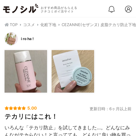
おすすめ商品がもらえる
クチコミポイ活サイト
TOP
コスメ
化粧下地
CEZANNE(セザンヌ) 皮脂テカリ防止下地
i ro ha !
5.00
更新日時：6ヶ月以上前
テカリにはこれ！
いろんな「テカリ防止」を試してきました…。どんなにみ
んながテカらない！と言ってても、どんなに良い物を買っ