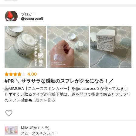
ブロガー
@eccoroco5
4.00
#PR ＼ サラサラな感触のスフレがクセになる！／
💁MIMURA【スムーススキンカバー】を@𝖾𝖼𝖼𝗈𝗋𝗈𝖼𝗈𝟧 が使ってみまし
た⁡⁡▼⁡すくい取るタイプの化粧下地は、蓋を開けて指先で触るとフワフワ
のスフレ感触☁…
続きを見る
MIMURA(ミムラ)
スムーススキンカバー