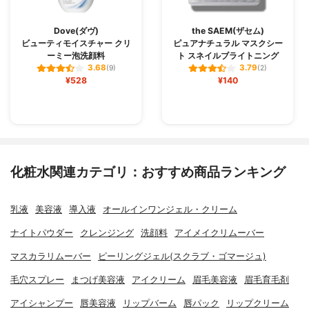
Dove(ダヴ)
the SAEM(ザセム)
ビューティモイスチャー クリ
ピュアナチュラル マスクシー
ーミー泡洗顔料
ト スネイルブライトニング
3.68
3.79
(9)
(2)
¥528
¥140
化粧水関連カテゴリ：おすすめ商品ランキング
乳液
美容液
導入液
オールインワンジェル・クリーム
ナイトパウダー
クレンジング
洗顔料
アイメイクリムーバー
マスカラリムーバー
ピーリングジェル(スクラブ・ゴマージュ)
毛穴スプレー
まつげ美容液
アイクリーム
眉毛美容液
眉毛育毛剤
アイシャンプー
唇美容液
リップバーム
唇パック
リップクリーム