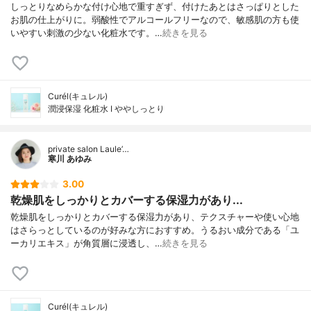
しっとりなめらかな付け心地で重すぎず、付けたあとはさっぱりとした
お肌の仕上がりに。弱酸性でアルコールフリーなので、敏感肌の方も使
いやすい刺激の少ない化粧水です。…
続きを見る
Curél(キュレル)
潤浸保湿 化粧水 I ややしっとり
private salon Laule’…
寒川 あゆみ
3.00
乾燥肌をしっかりとカバーする保湿力があり...
乾燥肌をしっかりとカバーする保湿力があり、テクスチャーや使い心地
はさらっとしているのが好みな方におすすめ。うるおい成分である「ユ
ーカリエキス」が角質層に浸透し、…
続きを見る
Curél(キュレル)