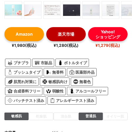
Yahoo!
Amazon
楽天市場
ショッピング
¥1,980(税込)
¥1,280(税込)
¥1,279(税込)
プチプラ
市販品
ボトルタイプ
プッシュタイプ
無香料
医薬部外品
肌荒れ対策に
敏感肌向け
無着色
合成香料フリー
弱酸性
アルコールフリー
パッチテスト済み
アレルギーテスト済み
敏感肌
普通肌
乾燥肌
混合肌
オイリー肌