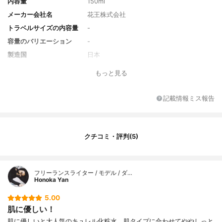
内容量
150ml
メーカー会社名
花王株式会社
トラベルサイズの内容量
-
容量のバリエーション
-
製造国
日本
香り
無香料
もっと見る
対象年代
全年代
薬用成分
アラントイン
記載情報ミス報告
全成分
アラントイン、精製水、BG、グリセリン、
ベタイン、ユーカリエキス、POEメチルグ
ルコシド、PEG1540、コハク酸、アルギニ
クチコミ・評判(5)
ン、POE水添ヒマシ油、パラベン
フリーランスライター / モデル / ダ…
Honoka Yan
5.00
肌に優しい！
肌に優しいと大人気のキュレル化粧水。肌タイプに合わせてややしっと