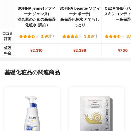
SOFINA jenne(ソフィ
SOFINA beauté(ソフィ
CEZANNE(セ
ーナ ジェンヌ)
ーナ ボーテ)
スキンコンディ
混合肌のための高保湿
高保湿化粧水 とてもし
ー高保湿
化粧水 (美白)
っとり
口コミ
3.90
(1)
3.88
(1)
3.
評価
値段
¥2,310
¥2,336
¥700
料金
基礎化粧品の関連商品