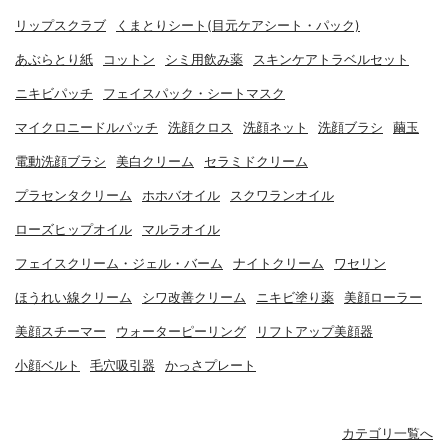
リップスクラブ
くまとりシート(目元ケアシート・パック)
あぶらとり紙
コットン
シミ用飲み薬
スキンケアトラベルセット
ニキビパッチ
フェイスパック・シートマスク
マイクロニードルパッチ
洗顔クロス
洗顔ネット
洗顔ブラシ
繭玉
電動洗顔ブラシ
美白クリーム
セラミドクリーム
プラセンタクリーム
ホホバオイル
スクワランオイル
ローズヒップオイル
マルラオイル
フェイスクリーム・ジェル・バーム
ナイトクリーム
ワセリン
ほうれい線クリーム
シワ改善クリーム
ニキビ塗り薬
美顔ローラー
美顔スチーマー
ウォーターピーリング
リフトアップ美顔器
小顔ベルト
毛穴吸引器
かっさプレート
カテゴリ一覧へ