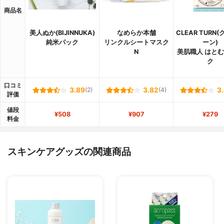
商品名
美人ぬか(BIJINNUKA)
なめらか本舗
CLEAR TURN
純米パック
リンクルシートマスク
ーン)
N
美肌職人 はと
ク
口コミ
3.89
(2)
3.82
(4)
3
評価
値段
¥508
¥907
¥279
料金
スキンケアグッズの関連商品