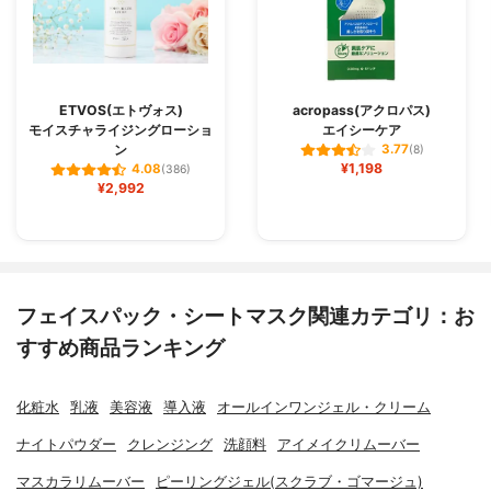
ETVOS(エトヴォス)
acropass(アクロパス)
モイスチャライジングローショ
エイシーケア
ン
3.77
(8)
¥1,198
4.08
(386)
¥2,992
フェイスパック・シートマスク関連カテゴリ：お
すすめ商品ランキング
化粧水
乳液
美容液
導入液
オールインワンジェル・クリーム
ナイトパウダー
クレンジング
洗顔料
アイメイクリムーバー
マスカラリムーバー
ピーリングジェル(スクラブ・ゴマージュ)