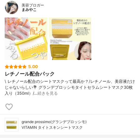
美容ブロガー
ン、チアミンＨＣｌ、パルミチン酸レチノ
まみやこ
ール、ピリドキシン、葉酸、シアノコバラ
ミン、香料、シトラール
内容量
30枚入り
香り
柑橘系の香り
製造国
韓国
内容量のバリエーション
なし
5.00
レチノール配合パック
\ レチノール配合のシートマスクって最高か？/⁡レチノール、美容液だけ
じゃないらしい⁡⁡💐 グランデプロッシモタイトセラムシートマスク30枚
入り（350ml）/…
続きを見る
grande prossimo(グランデプロッシモ)
VITAMIN タイトスキンシートマスク