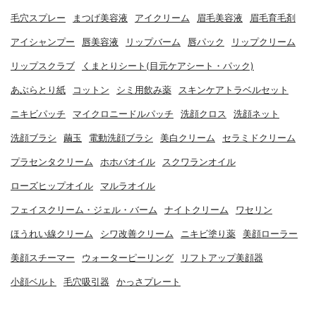
毛穴スプレー
まつげ美容液
アイクリーム
眉毛美容液
眉毛育毛剤
アイシャンプー
唇美容液
リップバーム
唇パック
リップクリーム
リップスクラブ
くまとりシート(目元ケアシート・パック)
あぶらとり紙
コットン
シミ用飲み薬
スキンケアトラベルセット
ニキビパッチ
マイクロニードルパッチ
洗顔クロス
洗顔ネット
洗顔ブラシ
繭玉
電動洗顔ブラシ
美白クリーム
セラミドクリーム
プラセンタクリーム
ホホバオイル
スクワランオイル
ローズヒップオイル
マルラオイル
フェイスクリーム・ジェル・バーム
ナイトクリーム
ワセリン
ほうれい線クリーム
シワ改善クリーム
ニキビ塗り薬
美顔ローラー
美顔スチーマー
ウォーターピーリング
リフトアップ美顔器
小顔ベルト
毛穴吸引器
かっさプレート