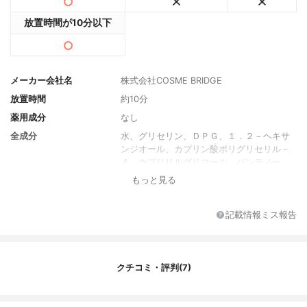
放置時間が10分以下
メーカー会社名
株式会社COSME BRIDGE
放置時間
約10分
薬用成分
なし
全成分
水、グリセリン、ＤＰＧ、１．２－ヘキサ
ンジオール、カプリン酸ポリグリセリル－
４、カプリリルグリコール、パンテノー
ル、トレハロース、カルボマー、アルギニ
もっと見る
ン、エチルヘキシルグリセリン、キサンタ
ンガム、ＥＤＴＡ－２ＮＡ、ナイアシンア
ミド、ＢＧ、レモン果実エキス、ローブッ
記載情報ミス報告
シュブルーベリー果実エキス、ヒポファエ
ラムノイデス果実エキス、水添レシチン、
ステアリン酸ポリグリセリル－１０、ヒア
ルロン酸Ｎａ、レシチン、ポリソルベート
クチコミ・評判(7)
２０、アスコルビルリン酸Ｎａ、酢酸トコ
フェロール、レチノール、リノレン酸グリ
セリル、アラキドン酸グリセリル、ビオチ