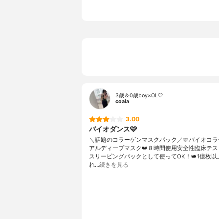
3歳＆0歳boy×OL🤍
coala
3.00
バイオダンス🩷
＼話題のコラーゲンマスクパック／🩷バイオコラ
アルディープマスク👑８時間使用安全性臨床テス
スリーピングパックとして使ってOK！👑1億枚以
れ…
続きを見る