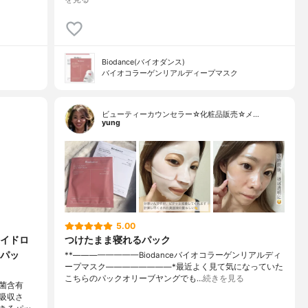
Biodance(バイオダンス)
バイオコラーゲンリアルディープマスク
ビューティーカウンセラー☆化粧品販売☆メ…
yung
5.00
イドロ
つけたまま寝れるパック
パッ
⁡**————————⁡Biodance⁡バイオコラーゲンリアルディ
ープマスク⁡————————⁡⁡*最近よく見て気になっていた
こちらのパックオリーブヤングでも…
続きを見る
菌含有
吸収さ