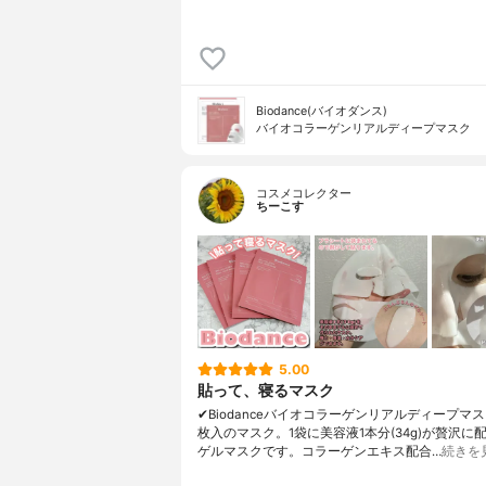
Biodance(バイオダンス)
バイオコラーゲンリアルディープマスク
コスメコレクター
ちーこす
5.00
貼って、寝るマスク
✔︎Biodanceバイオコラーゲンリアルディープマス
枚入のマスク。1袋に美容液1本分(34g)が贅沢に
ゲルマスクです。コラーゲンエキス配合…
続きを