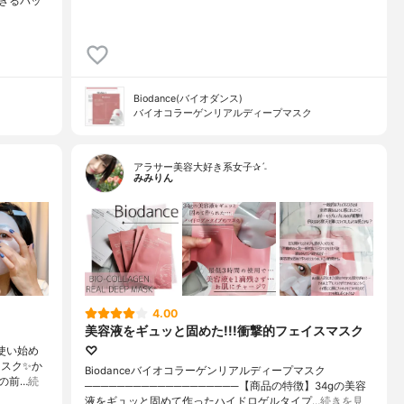
きるパッ
Biodance(バイオダンス)
バイオコラーゲンリアルディープマスク
アラサー美容大好き系女子✰ˊ˗
みみりん
4.00
美容液をギュッと固めた!!!衝撃的フェイスマスク
♡
使い始め
マスク✨か
Biodanceバイオコラーゲンリアルディープマスク
の前…
続
───────────────────【商品の特徴】34gの美容
液をギュッと固めて作ったハイドロゲルタイプ…
続きを見