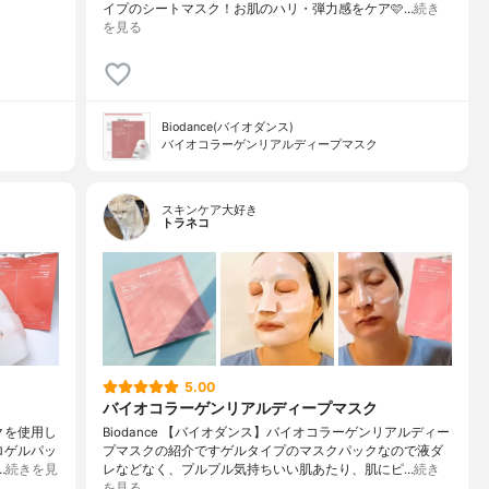
イプのシートマスク！お肌のハリ・弾力感をケア🩷…
続き
を見る
Biodance(バイオダンス)
バイオコラーゲンリアルディープマスク
スキンケア大好き
トラネコ
5.00
バイオコラーゲンリアルディープマスク
スクを使用し
Biodance 【バイオダンス】バイオコラーゲンリアルディー
ロゲルパッ
プマスクの紹介ですゲルタイプのマスクパックなので液ダ
…
続きを見
レなどなく、プルプル気持ちいい肌あたり、肌にピ…
続き
を見る