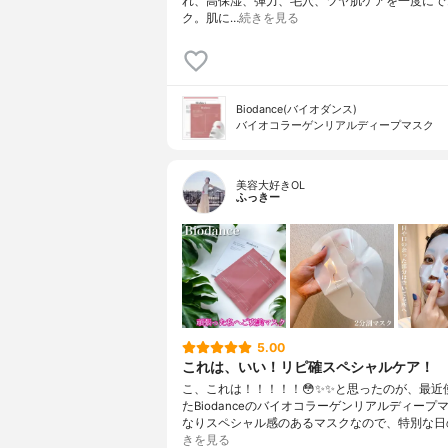
れ、高保湿、弾力、毛穴、ツヤ肌ケアを一度にで
ク。肌に…
続きを見る
Biodance(バイオダンス)
バイオコラーゲンリアルディープマスク
美容大好きOL
ふっきー
5.00
これは、いい！リピ確スペシャルケア！
こ、これは！！！！！😳✨✨と思ったのが、最近
たBiodanceのバイオコラーゲンリアルディープ
なりスペシャル感のあるマスクなので、特別な日
きを見る