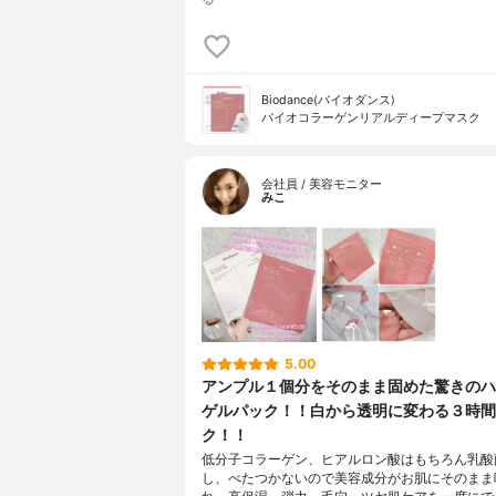
Biodance(バイオダンス)
バイオコラーゲンリアルディープマスク
会社員 / 美容モニター
みこ
5.00
アンプル１個分をそのまま固めた驚きのハ
ゲルパック！！白から透明に変わる３時間
ク！！
低分子コラーゲン、ヒアルロン酸はもちろん乳酸
し、べたつかないので美容成分がお肌にそのまま