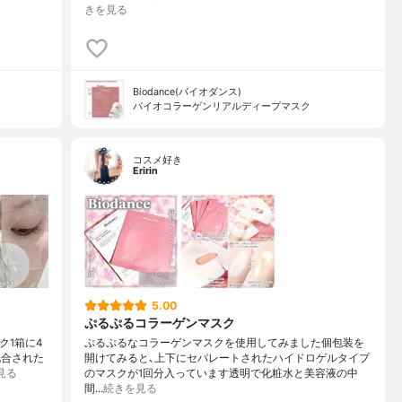
きを見る
Biodance(バイオダンス)
バイオコラーゲンリアルディープマスク
コスメ好き
Eririn
5.00
ぷるぷるコラーゲンマスク
ク1箱に4
ぷるぷるなコラーゲンマスクを使用してみました個包装を
配合された
開けてみると､上下にセパレートされたハイドロゲルタイプ
見る
のマスクが1回分入っています透明で化粧水と美容液の中
間…
続きを見る