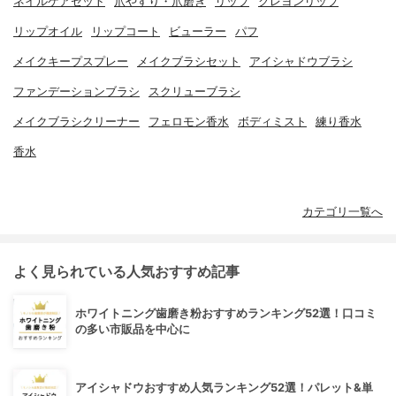
ネイルケアセット
爪やすり・爪磨き
リップ
クレヨンリップ
リップオイル
リップコート
ビューラー
パフ
メイクキープスプレー
メイクブラシセット
アイシャドウブラシ
ファンデーションブラシ
スクリューブラシ
メイクブラシクリーナー
フェロモン香水
ボディミスト
練り香水
香水
カテゴリ一覧へ
よく見られている人気おすすめ記事
ホワイトニング歯磨き粉おすすめランキング52選！口コミ
の多い市販品を中心に
アイシャドウおすすめ人気ランキング52選！パレット&単