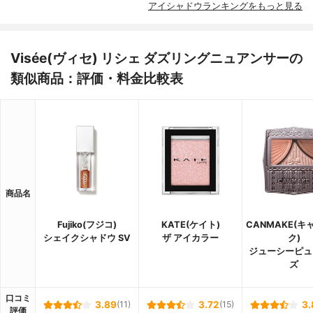
アイシャドウランキングをもっと見る
Visée(ヴィセ) リシェ ダズリングニュアンサーの
類似商品：評価・料金比較表
商品名
Fujiko(フジコ)
KATE(ケイト)
CANMAKE(キ
シェイクシャドウ SV
ザ アイカラー
ク)
ジューシーピュ
ズ
口コミ
3.89
(11)
3.72
(15)
3.
評価