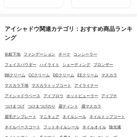
アイシャドウ関連カテゴリ：おすすめ商品ランキ
ング
化粧下地
ファンデーション
チーク
コンシーラー
フェイスパウダー
ハイライト
シェーディング
ブロンザー
BBクリーム
CCクリーム
DDクリーム
EEクリーム
マスカラ
マスカラ下地
マスカラトップコート
アイライナー
アイシャドウベース
アイブロウ
ホットビューラー
アイプチ
つけまつげ
つけまつげのり
眉ティント
眉マスカラ
眉毛テンプレート
マニキュア
ネイルシール
ネイルトップコート
ネイルベースコート
フットネイルシール
ネイルオイル
除光液