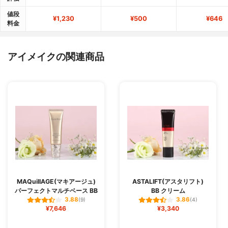
値段
¥1,230
¥500
¥646
料金
アイメイクの関連商品
MAQuiIIAGE(マキアージュ)
ASTALIFT(アスタリフト)
パーフェクトマルチベース BB
BB クリーム
3.88
3.86
(9)
(4)
¥7,646
¥3,340