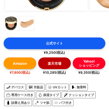
公式サイト
¥9,250(税込)
Yahoo!
Amazon
楽天市場
ショッピング
¥7,800(税込)
¥10,285(税込)
¥9,350(税込)
デパコス
市販品
UVカット
無香料
専用ケース付き
保湿タイプ
クッションタイプ
詰替え用あり
ツヤ肌
パフ付き