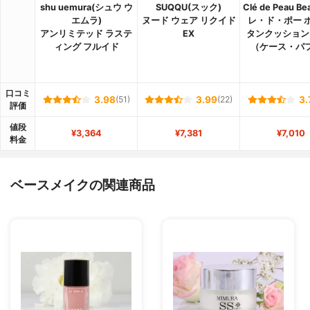
shu uemura(シュウ ウ
SUQQU(スック)
Clé de Peau B
エムラ)
ヌード ウェア リクイド
レ・ド・ポー 
アンリミテッド ラステ
EX
タンクッション
ィング フルイド
（ケース・パ
口コミ
3.98
(51)
3.99
(22)
3.
評価
値段
¥3,364
¥7,381
¥7,010
料金
ベースメイクの関連商品