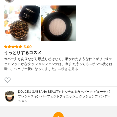
リマー、デヒドロ酢酸Ｎａ、酢酸トコフェ
ロール、ポリシリコーン－２、エリスリト
ール、オリーブ果実油、ＰＥＧ／ＰＰＧ－
１４／７ジメチルエーテル、ＰＥＧ／ＰＰ
Ｇ－１７／４ジメチルエーテル、ステアリ
ルアルコール、クエン酸Ｎａ、トリステア
リン酸ソルビタン、デキストリン、ＢＨ
Ｔ、ヒアルロン酸Ｎａ、イチジク果実エキ
ス、シロバナワタエキス、クエン酸、グル
5.00
コノラクトン、安息香酸Ｎａ、グルコン酸
うっとりするコスメ
Ｃａ、酸化チタン、酸化鉄
カバー力もありながら厚塗り感はなく、磨かれたような仕上がりです✨
セミマットかなクッションファンデは、今まで持ってるスポンジ状とは
違い、ジェリー状になってました。…
続きを見る
DOLCE＆GABBANA BEAUTY(ドルチェ＆ガッバーナ ビューティ)
プレシャスキン パーフェクトフィニッシュ クッションファンデー
ション