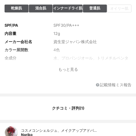
乾燥肌
混合肌
インナードライ肌
普通肌
オイリー肌
SPF/PA
SPF30/PA+++
内容量
12g
メーカー会社名
資生堂ジャパン株式会社
カラー展開数
4色
全成分
水、プロパンジオール、トリメチルペンタ
フェニルトリシロキサン、グリセリン、メ
もっと見る
トキシケイヒ酸エチルヘキシル、イソヘキ
サデカン、シリカ、ベヘニルアルコール、
硫酸Ｂａ、（ジフェニルジメチコン／ビニ
記載情報ミス報告
ルジフェニルジメチコン／シルセスキオキ
サン）クロスポリマー、イソステアリン
酸、ナイロン－１２、セスキイソステアリ
ン酸ソルビタン、ステアリン酸グリセリル
クチコミ・評判(1)
（ＳＥ）、ジェランガム、ステアリン酸Ｐ
ＥＧ－４０、ポリソルベート６０、フェノ
キシエタノール、水酸化Ａｌ、クロルフェ
ネシン、（ジメチルアクリルアミド／アク
コスメコンシェルジュ、メイクアップアドバ…
リロイルジメチルタウリンＮａ）クロスポ
Noriko