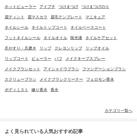
ホットビューラー
アイプチ
つけまつげ
つけまつげのり
眉ティント
眉マスカラ
眉毛テンプレート
マニキュア
ネイルシール
ネイルトップコート
ネイルベースコート
フットネイルシール
ネイルオイル
除光液
ネイルケアセット
爪やすり・爪磨き
リップ
クレヨンリップ
リップオイル
リップコート
ビューラー
パフ
メイクキープスプレー
メイクブラシセット
アイシャドウブラシ
ファンデーションブラシ
スクリューブラシ
メイクブラシクリーナー
フェロモン香水
ボディミスト
練り香水
香水
カテゴリ一覧へ
よく見られている人気おすすめ記事