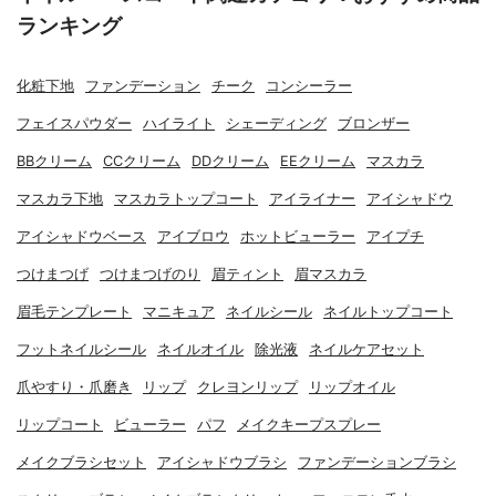
ランキング
化粧下地
ファンデーション
チーク
コンシーラー
フェイスパウダー
ハイライト
シェーディング
ブロンザー
BBクリーム
CCクリーム
DDクリーム
EEクリーム
マスカラ
マスカラ下地
マスカラトップコート
アイライナー
アイシャドウ
アイシャドウベース
アイブロウ
ホットビューラー
アイプチ
つけまつげ
つけまつげのり
眉ティント
眉マスカラ
眉毛テンプレート
マニキュア
ネイルシール
ネイルトップコート
フットネイルシール
ネイルオイル
除光液
ネイルケアセット
爪やすり・爪磨き
リップ
クレヨンリップ
リップオイル
リップコート
ビューラー
パフ
メイクキープスプレー
メイクブラシセット
アイシャドウブラシ
ファンデーションブラシ