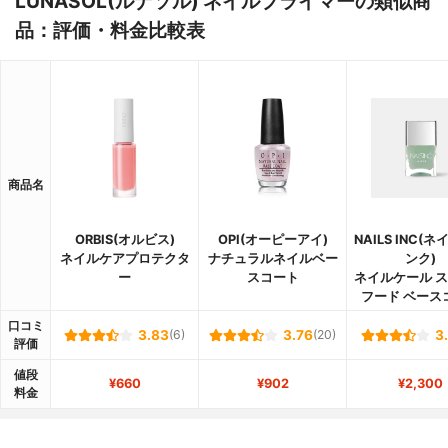
LUNASOL(ルナソル) ネイルプライマーの類似商
品：評価・料金比較表
商品名
ORBIS(オルビス)
OPI(オーピーアイ)
NAILS INC(
ネイルケアプロテクタ
ナチュラルネイルベー
ンク)
ー
スコート
ネイルケール 
フード ベース
口コミ
3.83
(6)
3.76
(20)
3
評価
値段
¥660
¥902
¥2,300
料金