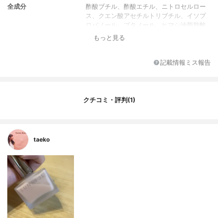
全成分
酢酸ブチル、酢酸エチル、ニトロセルロー
ス、クエン酸アセチルトリブチル、イソプ
ロパノール、ブタノール、ヒマシ油脂肪酸
(グリセリン/イソフタル酸)コポリマー、イ
もっと見る
ソ酪酸酢酸スクロース、ヘプタン、安息香
酸スクロース、アクリレーツコポリマー、
ステアラルコニウムヘクトライト、カンフ
記載情報ミス報告
ル、オクトクリレン、シメチコン、マイ
カ、クエン酸、ジメチコン、酸化スズ、水
酸化Al、ステアロイルグルタミン酸2Na、
スクワラン、ヘーゼルナッツ油、水、BG、
クチコミ・評判(1)
アボカドエキス、(+/-)酸化チタン、酸化鉄
taeko