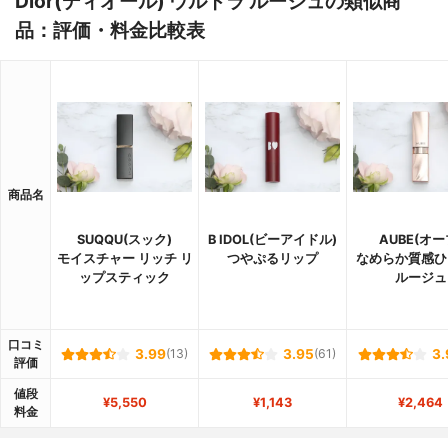
Dior(ディオール) ウルトラ ルージュの類似商
品：評価・料金比較表
商品名
SUQQU(スック)
B IDOL(ビーアイドル)
AUBE(オー
モイスチャー リッチ リ
つやぷるリップ
なめらか質感ひ
ップスティック
ルージュ
口コミ
3.99
(13)
3.95
(61)
3.
評価
値段
¥5,550
¥1,143
¥2,464
料金