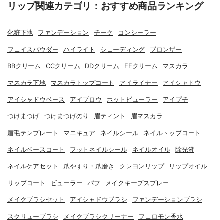
リップ関連カテゴリ：おすすめ商品ランキング
化粧下地
ファンデーション
チーク
コンシーラー
フェイスパウダー
ハイライト
シェーディング
ブロンザー
BBクリーム
CCクリーム
DDクリーム
EEクリーム
マスカラ
マスカラ下地
マスカラトップコート
アイライナー
アイシャドウ
アイシャドウベース
アイブロウ
ホットビューラー
アイプチ
つけまつげ
つけまつげのり
眉ティント
眉マスカラ
眉毛テンプレート
マニキュア
ネイルシール
ネイルトップコート
ネイルベースコート
フットネイルシール
ネイルオイル
除光液
ネイルケアセット
爪やすり・爪磨き
クレヨンリップ
リップオイル
リップコート
ビューラー
パフ
メイクキープスプレー
メイクブラシセット
アイシャドウブラシ
ファンデーションブラシ
スクリューブラシ
メイクブラシクリーナー
フェロモン香水