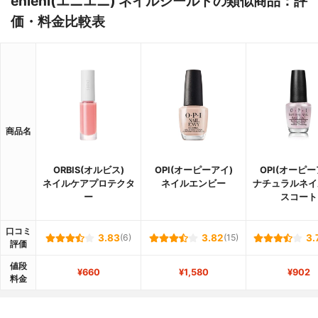
enieni(エニエニ) ネイルシールドの類似商品：評
価・料金比較表
商品名
ORBIS(オルビス)
OPI(オーピーアイ)
OPI(オーピー
ネイルケアプロテクタ
ネイルエンビー
ナチュラルネイ
ー
スコート
口コミ
3.83
(6)
3.82
(15)
3.
評価
値段
¥660
¥1,580
¥902
料金