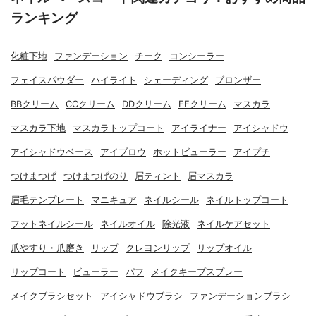
ランキング
化粧下地
ファンデーション
チーク
コンシーラー
フェイスパウダー
ハイライト
シェーディング
ブロンザー
BBクリーム
CCクリーム
DDクリーム
EEクリーム
マスカラ
マスカラ下地
マスカラトップコート
アイライナー
アイシャドウ
アイシャドウベース
アイブロウ
ホットビューラー
アイプチ
つけまつげ
つけまつげのり
眉ティント
眉マスカラ
眉毛テンプレート
マニキュア
ネイルシール
ネイルトップコート
フットネイルシール
ネイルオイル
除光液
ネイルケアセット
爪やすり・爪磨き
リップ
クレヨンリップ
リップオイル
リップコート
ビューラー
パフ
メイクキープスプレー
メイクブラシセット
アイシャドウブラシ
ファンデーションブラシ