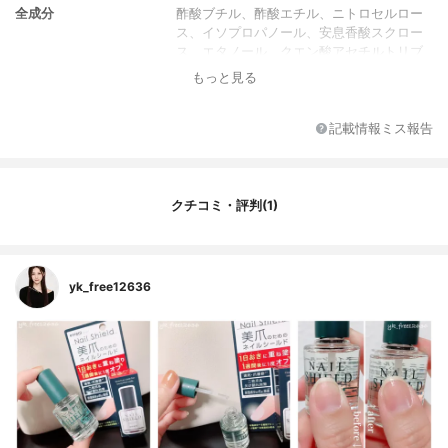
全成分
酢酸ブチル、酢酸エチル、ニトロセルロー
ス、イソプロパノール、安息香酸スクロー
ス、エタノール、クエン酸アセチルトリブ
チル、アルキッド-2、オキシベンソン-3、
もっと見る
水、BG、アボカド油、アルガスピノサ核
油、カニナバラ果実油、加水分解ケラチン
(羊毛)、(クルイベロミセス／乳酸桿菌／乳
記載情報ミス報告
酸球菌／レウコノストック／サッカロミセ
ス)／乳発酵液(牛乳)、加水分解コンキオリ
ン、ヨモギ葉エキス、ツボクサ葉／茎エキ
ス、加水分解コラーゲン、スギナエキス、
クチコミ・評判(1)
ドクダミエキス、フェノキシエタノール
yk_free12636