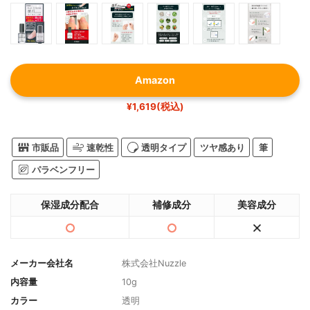
Amazon
¥1,619(税込)
市販品
速乾性
透明タイプ
ツヤ感あり
筆
パラベンフリー
保湿成分配合
補修成分
美容成分
メーカー会社名
株式会社Nuzzle
内容量
10g
カラー
透明