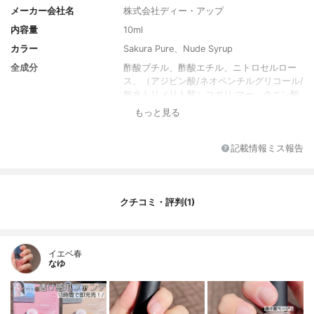
メーカー会社名
株式会社ディー・アップ
内容量
10ml
カラー
Sakura Pure、Nude Syrup
全成分
酢酸ブチル、酢酸エチル、ニトロセルロー
ス、（アジピン酸/ネオペンチルグリコール/
無水トリメリト酸）コポリ マー、クエン酸
アセチルトリブチル、イソプロパノール、
もっと見る
アクリレーツコポリマー、ステアラルコニ
ウムベントナイト、ブタノール、オキシベ
ンゾン－1、シリカ、ジアセトンアルコー
記載情報ミス報告
ル、酸化チタン、アルガニアスピノサ核
油、ヘキサナール、水、リン酸、加水分解
ケラチン（羊毛）、含水シリカ、水酸化A
I、ハイドロゲンジメチコン、酸化鉄、アセ
クチコミ・評判(1)
チルメチオニン、アセチルシステイン、パ
ントテン酸Ca、ダイヤモンド末、フェノキ
シエタノール、ソルビン酸K、安息香酸N
イエベ春
a、トコフェロール、黄4
なゆ