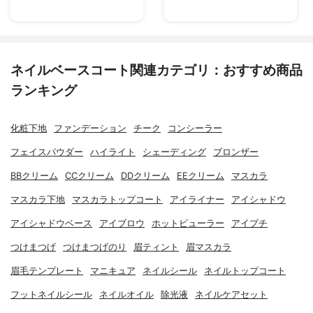
ネイルベースコート関連カテゴリ：おすすめ商品
ランキング
化粧下地
ファンデーション
チーク
コンシーラー
フェイスパウダー
ハイライト
シェーディング
ブロンザー
BBクリーム
CCクリーム
DDクリーム
EEクリーム
マスカラ
マスカラ下地
マスカラトップコート
アイライナー
アイシャドウ
アイシャドウベース
アイブロウ
ホットビューラー
アイプチ
つけまつげ
つけまつげのり
眉ティント
眉マスカラ
眉毛テンプレート
マニキュア
ネイルシール
ネイルトップコート
フットネイルシール
ネイルオイル
除光液
ネイルケアセット