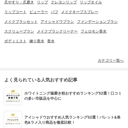
爪やすり・爪磨き
リップ
クレヨンリップ
リップオイル
リップコート
ビューラー
パフ
メイクキープスプレー
メイクブラシセット
アイシャドウブラシ
ファンデーションブラシ
スクリューブラシ
メイクブラシクリーナー
フェロモン香水
ボディミスト
練り香水
香水
カテゴリ一覧へ
よく見られている人気おすすめ記事
ホワイトニング歯磨き粉おすすめランキング52選！口コミ
の多い市販品を中心に
アイシャドウおすすめ人気ランキング52選！パレット&単
色&ラメ入り商品を徹底比較！