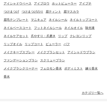
アイシャドウベース
アイブロウ
ホットビューラー
アイプチ
つけまつげ
つけまつげのり
眉ティント
眉マスカラ
眉毛テンプレート
マニキュア
ネイルシール
ネイルトップコート
ネイルベースコート
フットネイルシール
ネイルオイル
除光液
ネイルケアセット
爪やすり・爪磨き
リップ
クレヨンリップ
リップオイル
リップコート
ビューラー
パフ
メイクキープスプレー
メイクブラシセット
アイシャドウブラシ
ファンデーションブラシ
スクリューブラシ
メイクブラシクリーナー
フェロモン香水
ボディミスト
練り香水
香水
カテゴリ一覧へ