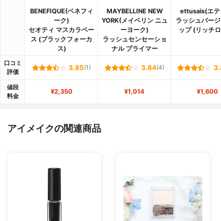
BENEFIQUE(ベネフィ
MAYBELLINE NEW
ettusais(エ
ーク)
YORK(メイベリン ニュ
ラッシュバージ
セオティ マスカラベー
ーヨーク)
ップ (リッチロ
ス (ブラックフォーカ
ラッシュセンセーショ
ス)
ナル プライマー
口コミ
3.85
(1)
3.84
(4)
3.
評価
値段
¥2,350
¥1,014
¥1,600
料金
アイメイクの関連商品