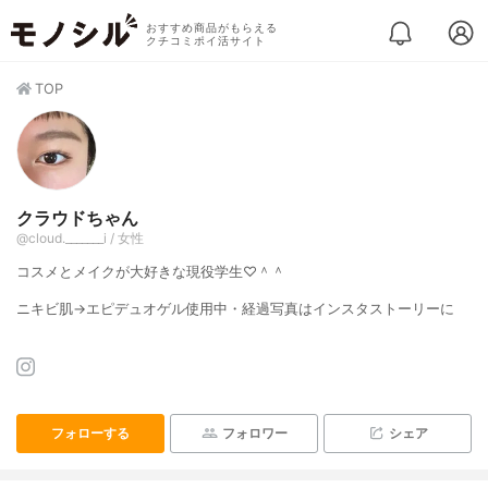
おすすめ商品がもらえる
クチコミポイ活サイト
TOP
クラウドちゃん
@cloud._______i / 女性
コスメとメイクが大好きな現役学生♡＾＾
ニキビ肌→エピデュオゲル使用中・経過写真はインスタストーリーに
フォローする
フォロワー
シェア