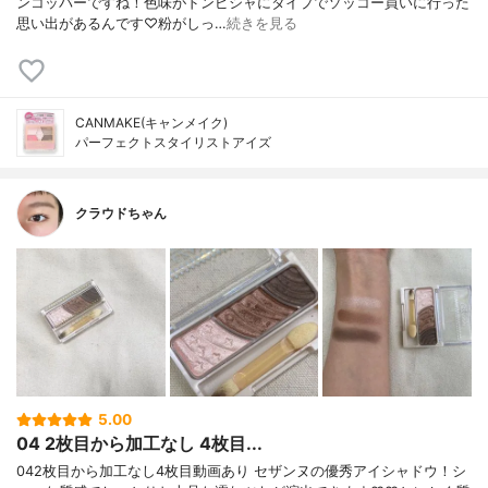
ンコッパーですね！色味がドンピシャにタイプでソッコー買いに行った
思い出があるんです♡粉がしっ…
続きを見る
CANMAKE(キャンメイク)
パーフェクトスタイリストアイズ
クラウドちゃん
5.00
04 2枚目から加工なし 4枚目...
042枚目から加工なし4枚目動画あり セザンヌの優秀アイシャドウ！シ