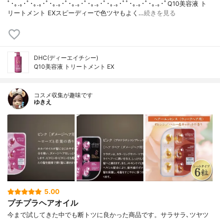
ﾟ･｡.｡･ﾟ･｡.｡･ﾟ･｡.｡･ﾟ･｡.｡･ﾟ･｡.｡･ﾟ･｡.｡･ﾟﾟ･｡.｡･ﾟ･｡.｡･ﾟQ10美容液 ト
リートメント EXスピーディーで色ツヤもよく…
続きを見る
DHC(ディーエイチシー)
Q10美容液 トリートメント EX
コスメ収集が趣味です
ゆきえ
5.00
プチプラヘアオイル
今まで試してきた中でも断トツに良かった商品です。サラサラ､ツヤツ