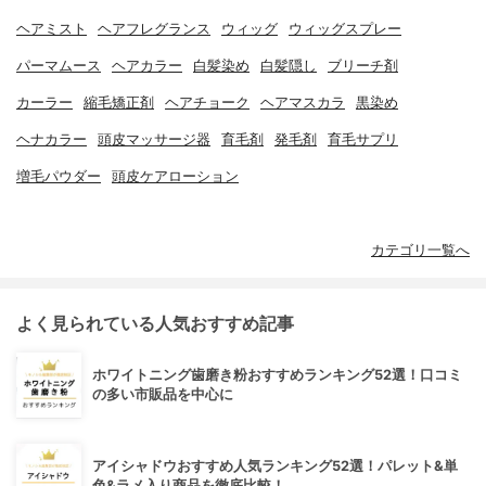
ヘアミスト
ヘアフレグランス
ウィッグ
ウィッグスプレー
パーマムース
ヘアカラー
白髪染め
白髪隠し
ブリーチ剤
カーラー
縮毛矯正剤
ヘアチョーク
ヘアマスカラ
黒染め
ヘナカラー
頭皮マッサージ器
育毛剤
発毛剤
育毛サプリ
増毛パウダー
頭皮ケアローション
カテゴリ一覧へ
よく見られている人気おすすめ記事
ホワイトニング歯磨き粉おすすめランキング52選！口コミ
の多い市販品を中心に
アイシャドウおすすめ人気ランキング52選！パレット&単
色&ラメ入り商品を徹底比較！