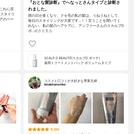
『おとな髪診断』でへなっとさんタイプと診断さ
れました。
これに戻
☆スタイリ
雨の日が多くなり、クセ毛の私の髪は、うねうねとして、
アのベー
毎日のスタイリングが大変です…！！言うことを聞いてく
れない、私の髪のヘアケアに、アンファーさんのスカルプD
ボ…
続きを見る
SCALP D BEAUTÉ(スカルプD ボーテ)
薬用トリートメントパック ボリュームタイプ
コスメと口コミが大好きな専業主婦
kirakiranoriko
5.00