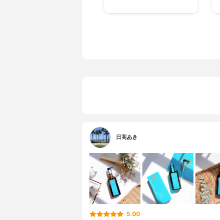
日高あき
5.00