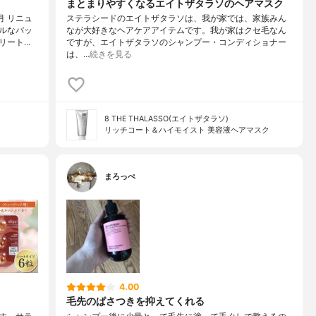
まとまりやすくなるエイトザタラソのヘアマスク
月 リニュ
ステラシードのエイトザタラソは、我が家では、家族みん
ルなパッ
なが大好きなヘアケアアイテムです。我が家はクセ毛なん
リート…
ですが、エイトザタラソのシャンプー・コンディショナー
は、…
続きを見る
8 THE THALASSO(エイトザタラソ)
リッチコート＆ハイモイスト 美容液ヘアマスク
まろっぺ
4.00
毛先のぱさつきを抑えてくれる