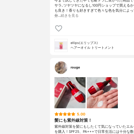
今まで試してきた中でも断トツに良かった商品で
サラ､ツヤツヤになるし100円ショップで買える
も良き！香りも好きすぎて色々な色を気分によっ
分…
続きを見る
ellips(エリップス)
ヘアーオイル トリートメント
rouge
5.00
髪にも紫外線対策！
紫外線対策を髪にもしたくて気になっていたエル
を購入！SPF25、PA+++で日常生活には十分な