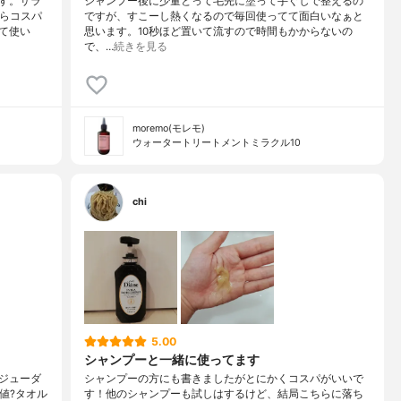
す。サラ
シャンプー後に少量とって毛先に塗って手ぐしで整えるの
からコスパ
ですが、すこーし熱くなるので毎回使ってて面白いなぁと
て使い
思います。10秒ほど置いて流すので時間もかからないの
で、…
続きを見る
moremo(モレモ)
ウォータートリートメントミラクル10
chi
5.00
シャンプーと一緒に使ってます
ジューダ
シャンプーの方にも書きましたがとにかくコスパがいいで
数値?タオル
す！他のシャンプーも試しはするけど、結局こちらに落ち